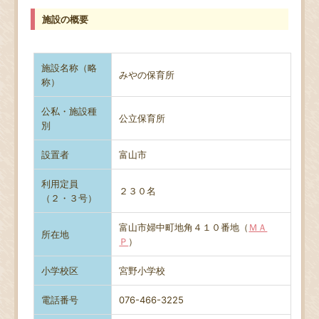
施設の概要
施設名称（略
みやの保育所
称）
公私・施設種
公立保育所
別
設置者
富山市
利用定員
２３０名
（２・３号）
富山市婦中町地角４１０番地（
ＭＡ
所在地
Ｐ
）
小学校区
宮野小学校
電話番号
076-466-3225