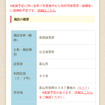
※改築予定に伴い令和７年度途中から旧呉羽保育所（仮園舎）
に仮移転予定です。
詳細はこちら
施設の概要
施設名称（略
長岡保育所
称）
公私・施設種
公立保育所
別
設置者
富山市
利用定員
６５名
（２・３号）
富山市長岡９３９７番地６（
ＭＡＰ
）
所在地
※改築予定があります。詳細は
こちら
をご確認ください。