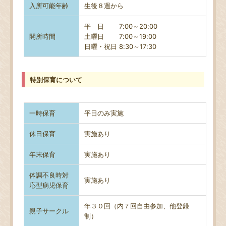
入所可能年齢
生後８週から
平 日 7:00～20:00
開所時間
土曜日
7:00～19:00
日曜・祝日 8
:30～17:30
特別保育について
一時保育
平日のみ実施
休日保育
実施あり
年末保育
実施あり
体調不良時対
実施あり
応型病児保育
年３０回（内７回自由参加、他登録
親子サークル
制）