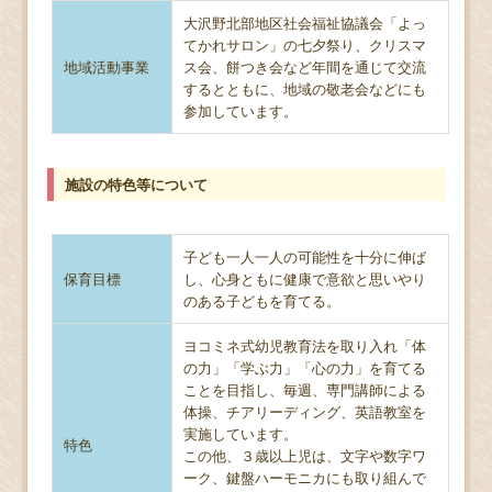
大沢野北部地区社会福祉協議会「よっ
てかれサロン」の七夕祭り、クリスマ
地域活動事業
ス会、餅つき会など年間を通じて交流
するとともに、地域の敬老会などにも
参加しています。
施設の特色等について
子ども一人一人の可能性を十分に伸ば
保育目標
し、心身ともに健康で意欲と思いやり
のある子どもを育てる。
ヨコミネ式幼児教育法を取り入れ「体
の力」「学ぶ力」「心の力」を育てる
ことを目指し、毎週、専門講師による
体操、チアリーディング、英語教室を
実施しています。
特色
この他、３歳以上児は、文字や数字ワ
ーク、鍵盤ハーモニカにも取り組んで