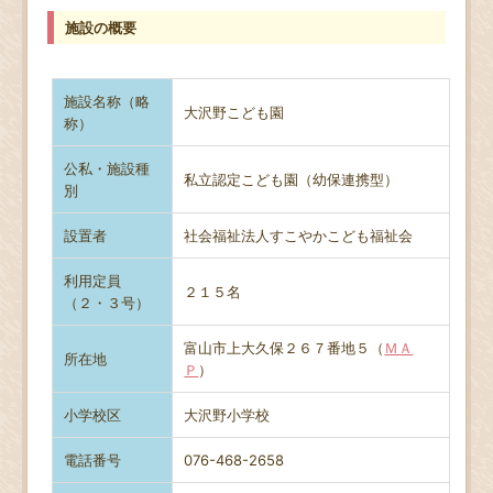
施設の概要
施設名称（略
大沢野こども園
称）
公私・施設種
私立認定こども園（幼保連携型）
別
設置者
社会福祉法人すこやかこども福祉会
利用定員
２１５名
（２・３号）
富山市上大久保２６７番地５（
ＭＡ
所在地
Ｐ
）
小学校区
大沢野小学校
電話番号
076-468-2658