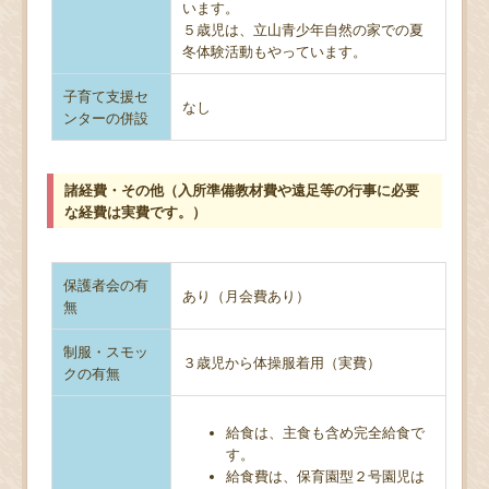
います。
５歳児は、立山青少年自然の家での夏
冬体験活動もやっています。
子育て支援セ
なし
ンターの併設
諸経費・その他（入所準備教材費や遠足等の行事に必要
な経費は実費です。）
保護者会の有
あり（月会費あり）
無
制服・スモッ
３歳児から体操服着用（実費）
クの有無
給食は、主食も含め完全給食で
す。
給食費は、保育園型２号園児は