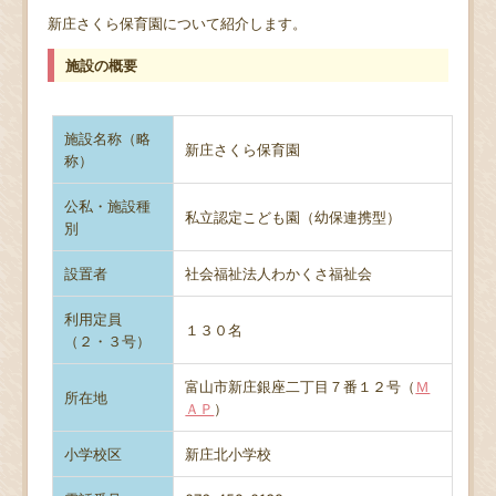
新庄さくら保育園について紹介します。
施設の概要
施設名称（略
新庄さくら保育園
称）
公私・施設種
私立認定こども園（幼保連携型）
別
設置者
社会福祉法人わかくさ福祉会
利用定員
１３０名
（２・３号）
富山市新庄銀座二丁目７番１２号（
Ｍ
所在地
ＡＰ
）
小学校区
新庄北小学校