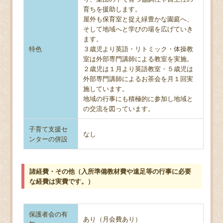
育ちを援助します。
屋外も保育室と捉え緑豊かな園庭へ、
そして地域へと学びの場を広げていき
ます。
特色
３歳児より英語・リトミック・体操教
室は外部専門講師による教室を実施。
２歳児は１月より英語教室・５歳児は
外部専門講師によるお茶会を月１回実
施しています。
地域の行事にも積極的に参加し地域と
の交流を図っています。
子育て支援セ
なし
ンターの併設
諸経費・その他（入所準備教材費や遠足等の行事に必要
な経費は実費です。）
保護者会の有
あり（月会費あり）