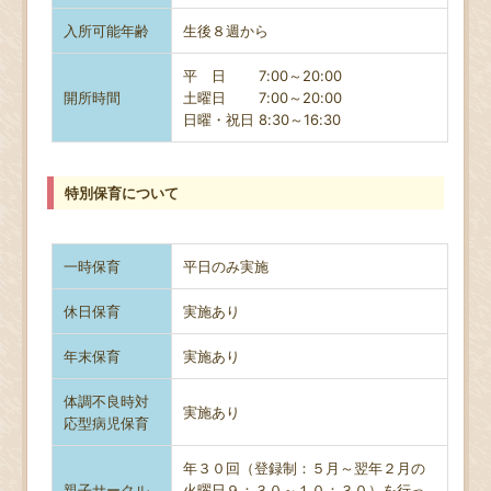
入所可能年齢
生後８週から
平 日 7:00～20:00
開所時間
土曜日
7:00～20:00
日曜・祝日 8
:30～16:30
特別保育について
一時保育
平日のみ実施
休日保育
実施あり
年末保育
実施あり
体調不良時対
実施あり
応型病児保育
年３０回（登録制：５月～翌年２月の
親子サークル
火曜日９：３０～１０：３０）を行っ