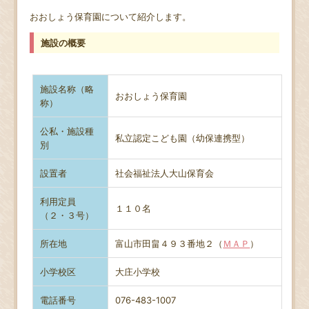
おおしょう保育園について紹介します。
施設の概要
施設名称（略
おおしょう保育園
称）
公私・施設種
私立認定こども園（幼保連携型）
別
設置者
社会福祉法人大山保育会
利用定員
１１０名
（２・３号）
所在地
富山市田畠４９３番地２（
ＭＡＰ
）
小学校区
大庄小学校
電話番号
076-483-1007