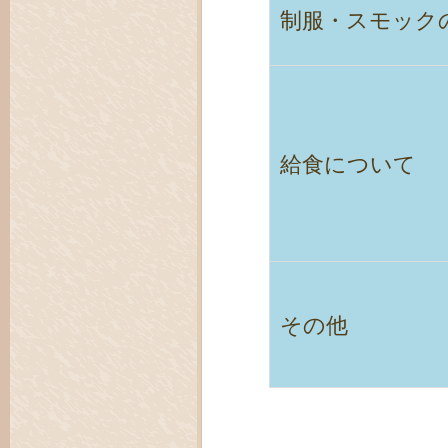
制服・スモック
給食について
その他