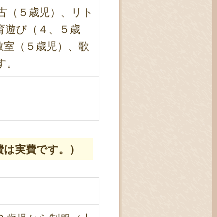
古（５歳児）、リト
育遊び（４、５歳
教室（５歳児）、歌
す。
費は実費です。）