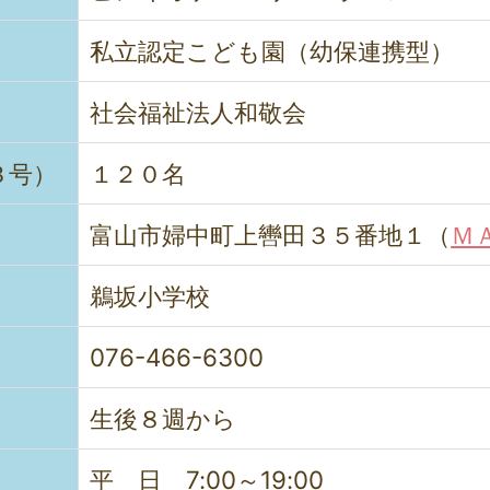
私立認定こども園（幼保連携型）
社会福祉法人和敬会
３号）
１２０名
富山市婦中町上轡田３５番地１（
Ｍ
鵜坂小学校
076-466-6300
生後８週から
平 日 7:00～19:00