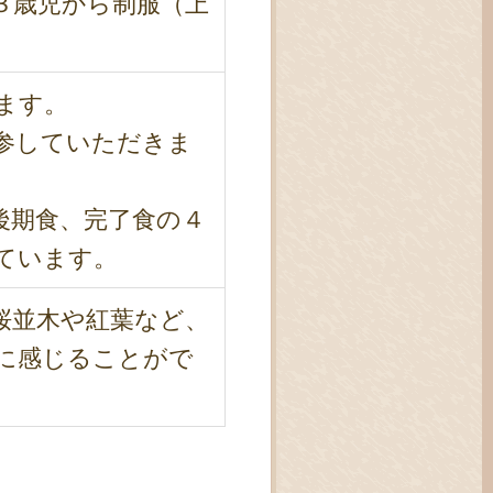
３歳児から制服（上
ます。
参していただきま
後期食、完了食の４
ています。
桜並木や紅葉など、
に感じることがで