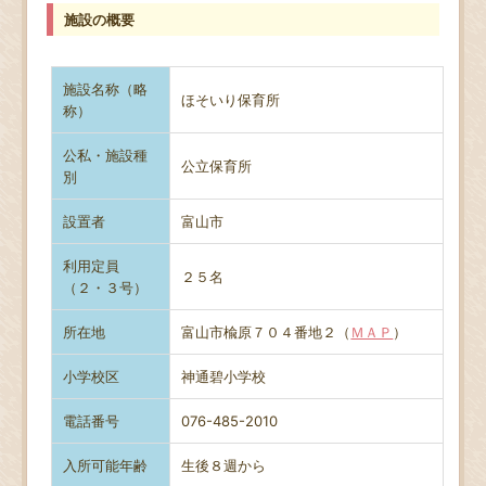
施設の概要
施設名称（略
ほそいり保育所
称）
公私・施設種
公立保育所
別
設置者
富山市
利用定員
２５名
（２・３号）
所在地
富山市楡原７０４番地２（
ＭＡＰ
）
小学校区
神通碧小学校
電話番号
076-485-2010
入所可能年齢
生後８週から