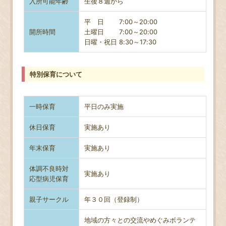
入所可能年齢
生後８週から
平 日 7:00～20:00
開所時間
土曜日
7:00～20:00
日曜・祝日 8
:30～17:30
特別保育について
一時保育
平日のみ実施
休日保育
実施あり
年末保育
実施あり
体調不良時対
実施あり
応型病児保育
親子サークル
年３０回（登録制）
地域の方々との交流やめぐみボランテ