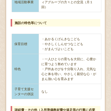
地域活動事業
ィアグループの方々との交流（月１
回）
施設の特色等について
・あかるくげんきなこども
保育目標
・やさしくしんせつなこども
・がまんづよいこども
・一人ひとりの育ちを大切に、心豊か
に育つよう努めています
特色
・戸外あそびを十分取り入れ、元気な
心と体を培い、やさしく親切な心・が
まん強い心を育みます
子育て支援セ
なし
ンターの併設
諸経費・その他（入所準備教材費や遠足等の行事に必要