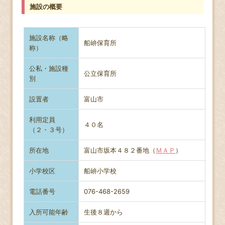
施設の概要
施設名称（略
船峅保育所
称）
公私・施設種
公立保育所
別
設置者
富山市
利用定員
４０名
（２・３号）
所在地
富山市坂本４８２番地（
ＭＡＰ
）
小学校区
船峅小学校
電話番号
076-468-2659
入所可能年齢
生後８週から