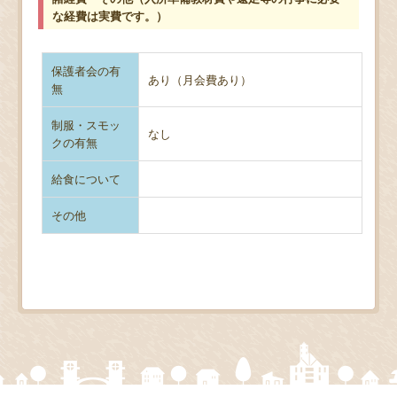
な経費は実費です。）
保護者会の有
あり（月会費あり）
無
制服・スモッ
なし
クの有無
給食について
その他