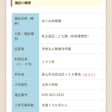
施設の概要
施設名称（略
めぐみ幼稚園
称）
公私・施設種
私立認定こども園（幼保連携型）
別
設置者
学校法人剛琳寺学園
利用定員
１００名
（２・３号）
所在地
富山市太田北区１５９番地（
ＭＡＰ
）
小学校区
太田小学校
電話番号
076-423-2531
入所可能年齢
生後１０か月から