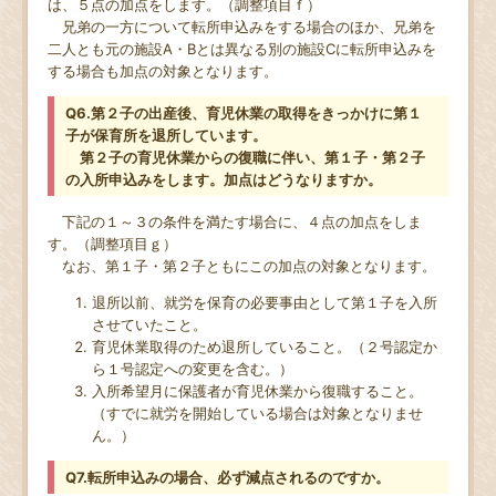
は、５点の加点をします。（調整項目ｆ）
兄弟の一方について転所申込みをする場合のほか、兄弟を
二人とも元の施設A・Bとは異なる別の施設Cに転所申込みを
する場合も加点の対象となります。
Q6.第２子の出産後、育児休業の取得をきっかけに第１
子が保育所を退所しています。
第２子の育児休業からの復職に伴い、第１子・第２子
の入所申込みをします。加点はどうなりますか。
下記の１～３の条件を満たす場合に、４点の加点をしま
す。（調整項目ｇ）
なお、第１子・第２子ともにこの加点の対象となります。
退所以前、就労を保育の必要事由として第１子を入所
させていたこと。
育児休業取得のため退所していること。（２号認定か
ら１号認定への変更を含む。）
入所希望月に保護者が育児休業から復職すること。
（すでに就労を開始している場合は対象となりませ
ん。）
Q7.転所申込みの場合、必ず減点されるのですか。