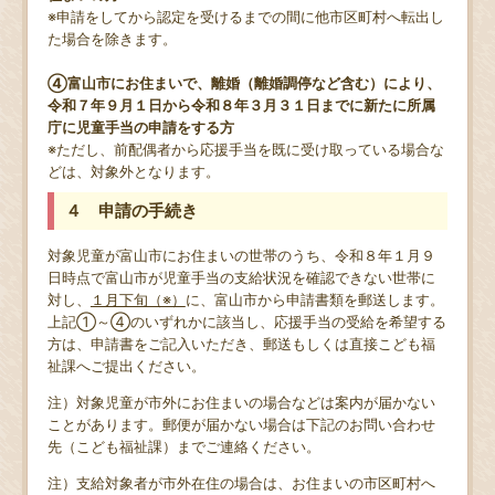
※申請をしてから認定を受けるまでの間に他市区町村へ転出し
た場合を除きます。
④富山市にお住まいで、離婚（離婚調停など含む）により、
令和７年９月１日から令和８年３月３１日までに新たに所属
庁に児童手当の申請をする方
※ただし、前配偶者から応援手当を既に受け取っている場合な
どは、対象外となります。
４ 申請の手続き
対象児童が富山市にお住まいの世帯のうち、令和８年１月９
日時点で富山市が児童手当の支給状況を確認できない世帯に
対し、
１月下旬（※）
に、富山市から申請書類を郵送します。
上記①～④のいずれかに該当し、応援手当の受給を希望する
方は、申請書をご記入いただき、郵送もしくは直接こども福
祉課へご提出ください。
注）対象児童が市外にお住まいの場合などは案内が届かない
ことがあります。郵便が届かない場合は下記のお問い合わせ
先（こども福祉課）までご連絡ください。
注）支給対象者が市外在住の場合は、お住まいの市区町村へ