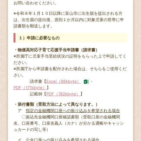
お問い合わせください。
※令和８年１月１０日以降に富山市に出生届を提出される方
は、出生届の提出後、原則１か月以内に対象児童の世帯に申
請書類を郵送します。
１）申請に必要なもの
・物価高対応子育て応援手当申請書（請求書）
※所属庁に児童手当受給状況の証明をもらった上で申請してく
ださい。
※
所属庁から申請書を配付された場合は、そちらをご使用くだ
さい。
請求書【
Excel（86kbyte）
・
PDF（171kbyte）
】
記載例【
PDF（182kbyte）
】
・添付書類（受取方法によって異なります。）
ア
指定の金融機関口座への振り込みを希望される場合
〇振込先金融機関口座確認書類（受取口座の金融機関
名、口座番号、口座名義人（カナ）が分かる通帳やキャッシ
ュカードの写し等）
イ
公金口座への振り込みを希望される場合