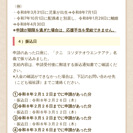
〈例〉
・令和8年3月31日に児童が出生⇒令和8年7月1日
・令和7年10月1日に配偶者と別居し、令和8年1月29日に離婚
⇒令和8年4月30日
※
申請が期限を過ぎた場合は、応援手当を受給できません。
４）振込日
申請のあった口座に、「クニ コソダテオウエンテアテ」名
義で振り込みました。
支給内容は、申請受付後に郵送する振込通知書でご確認くだ
さい。
※入金の確認ができなかった場合は、下記のお問い合わせ先
（こども福祉課）までご連絡ください。
①令和８年２月１２日までに申請があった分
・振込日
：令和８年２月２６日（木）
②令和８年２月２６日までに申請があった分
・振込日
：令和８年３月１２日（木）
③令和８年３月１２日までに申請があった分
・振込日
：令和８年３月２６日（木）
④令和８年３月２６日までに申請があった分