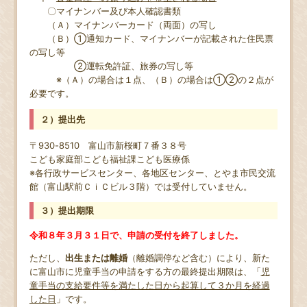
〇マイナンバー及び本人確認書類
（Ａ）マイナンバーカード（両面）の写し
（Ｂ）①通知カード、マイナンバーが記載された住民票
の写し等
②運転免許証、旅券の写し等
※（Ａ）の場合は１点、（Ｂ）の場合は①②の２点が
必要です。
２）提出先
〒930-8510 富山市新桜町７番３８号
こども家庭部こども福祉課こども医療係
※各行政サービスセンター、各地区センター、とやま市民交流
館
（富山駅前ＣｉＣビル３階）では受付していません。
３）提出期限
令和８年３月３１日で、申請の受付を終了しました。
ただし、
出生または離婚
（離婚調停など含む）により、新た
に富山市に児童手当の申請をする方の最終提出期限は、「
児
童手当の支給要件等を満たした日から起算して３か月を経過
した日
」です。