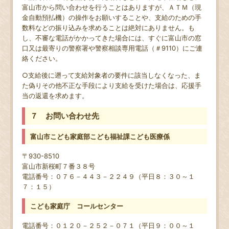
富山市から問い合わせを行うことはありますが、ＡＴＭ（現
金自動預払機）の操作をお願いすることや、支給のための手
数料などの振り込みを求めることは絶対にありません。も
し、不審な電話がかかってきた場合には、すぐに富山市の窓
口又は最寄りの警察署や警察相談専用電話（＃9110）にご連
絡ください。
○支給後に遡って支給対象者の要件に該当しなくなった、ま
た偽りその他不正な手段により支給を受けた場合は、応援手
当の返還を求めます。
７ お問い合わせ先
富山市こども家庭部こども福祉課こども医療係
〒930-8510
富山市新桜町７番３８号
電話番号：０７６－４４３－２２４９（平日８：３０～１
７：１５）
こども家庭庁 コールセンター
電話番号：０１２０－２５２－０７１（平日９：００～１