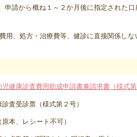
、申請から概ね１～２か月後に指定された口
種費用、処方・治療費等、健診に直接関係しな
幼児健康診査費用助成申請書兼請求書（様式第
康診査受診票（様式第２号）
（原本、レシート不可）