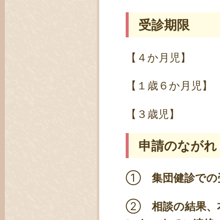
受診期限
【４か月児】 
【１歳６か月児】
【３歳児】 ４
申請のながれ
①
集団健診での
②
相談の結果、