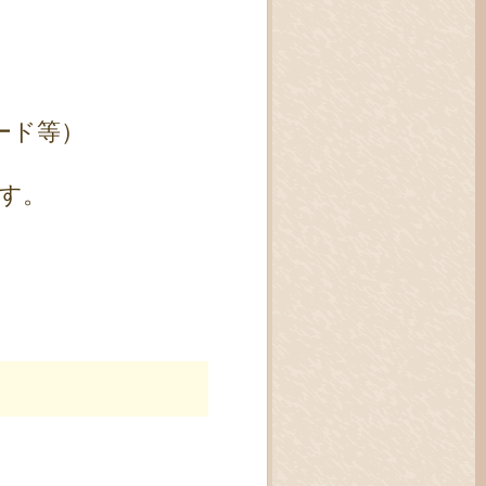
ード等）
す。