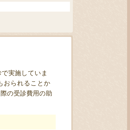
診で実施していま
もおられることか
た際の受診費用の助