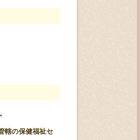
。
管轄の保健福祉セ