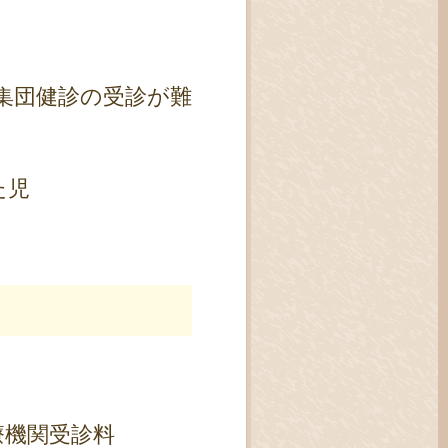
集団健診の受診が難
た児
療機関受診料