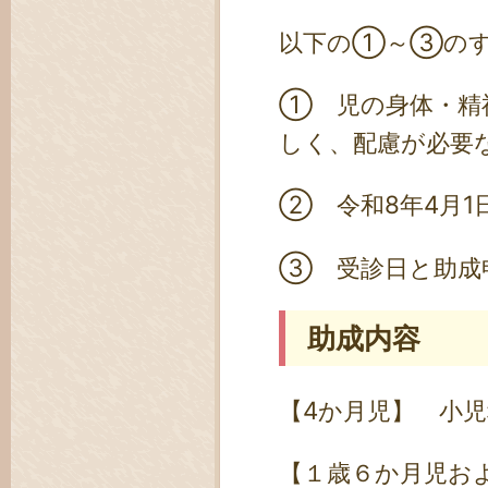
以下の①～③のす
① 児の身体・精
しく、配慮が必要
② 令和8年4月
③ 受診日と助成
助成内容
【4か月児】 小
【１歳６か月児お