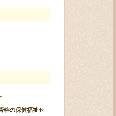
。
管轄の保健福祉セ