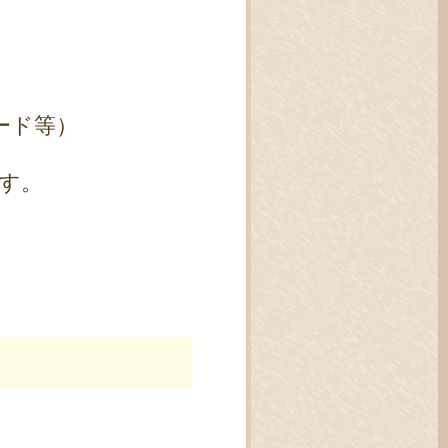
ード等）
す。