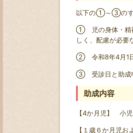
以下の①～③のす
① 児の身体・精
しく、配慮が必要
② 令和8年4月
③ 受診日と助成
助成内容
【4か月児】 小
【１歳６か月児お