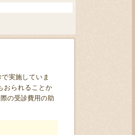
診で実施していま
もおられることか
た際の受診費用の助