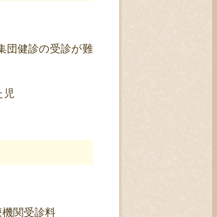
集団健診の受診が難
た児
療機関受診料