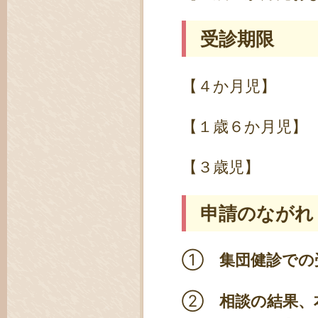
受診期限
【４か月児】 
【１歳６か月児】
【３歳児】 ４
申請のながれ
①
集団健診での
②
相談の結果、