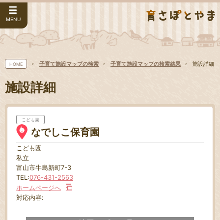
MENU
子育て施設マップの検索
子育て施設マップの検索結果
施設詳細
HOME
施設詳細
こども園
なでしこ保育園
こども園
私立
富山市牛島新町7-3
TEL:
076-431-2563
ホームページへ
対応内容: