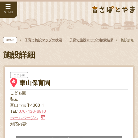
MENU
子育て施設マップの検索
子育て施設マップの検索結果
施設詳細
HOME
施設詳細
こども園
東山保育園
こども園
私立
富山市吉作4303-1
TEL:
076-436-6810
ホームページへ
対応内容: