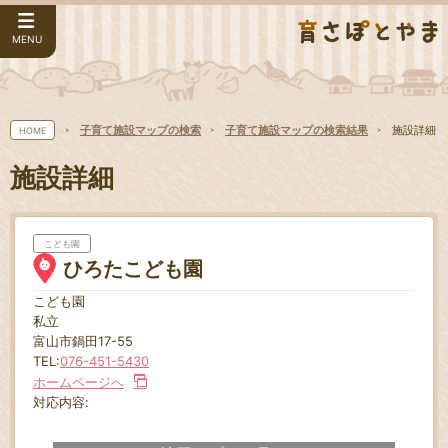
MENU
子育て施設マップの検索
子育て施設マップの検索結果
施設詳細
HOME
施設詳細
こども園
ひろたこども園
こども園
私立
富山市鍋田17-55
TEL:
076-451-5430
ホームページへ
対応内容: