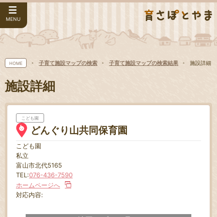
MENU
子育て施設マップの検索
子育て施設マップの検索結果
施設詳細
HOME
施設詳細
こども園
どんぐり山共同保育園
こども園
私立
富山市北代5165
TEL:
076-436-7590
ホームページへ
対応内容: