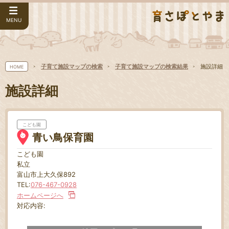
MENU
子育て施設マップの検索
子育て施設マップの検索結果
施設詳細
HOME
施設詳細
こども園
青い鳥保育園
こども園
私立
富山市上大久保892
TEL:
076-467-0928
ホームページへ
対応内容: