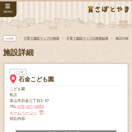
MENU
子育て施設マップの検索
子育て施設マップの検索結果
施設詳細
HOME
施設詳細
こども園
石金こども園
こども園
私立
富山市石金三丁目2-37
TEL:
076-421-0884
ホームページへ
対応内容: