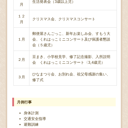
生活発表会（3歳以上児）
月
１２
クリスマス会、クリスマスコンサート
月
郵便屋さんごっこ、新年お楽しみ会、すもう大
１月
会、くれはっこミニコンサート及び保護者懇談
会（５歳児）
豆まき、小学校見学、修了記念撮影、入所説明
２月
会 くれはっこミニコンサート〈3,4歳児）
ひなまつり会、お別れ会、祖父母感謝の集い、
３月
修了式
月例行事
身体計測
交通安全指導
避難訓練