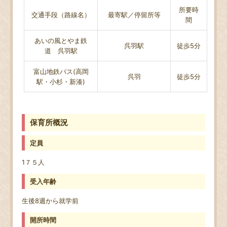
所要時
交通手段（路線名）
最寄駅／停留所等
間
あいの風とやま鉄
呉羽駅
徒歩5分
道 呉羽駅
富山地鉄バス(高岡
呉羽
徒歩5分
駅・小杉・新湊)
保育所概況
定員
1７５人
受入年齢
生後8週から就学前
開所時間