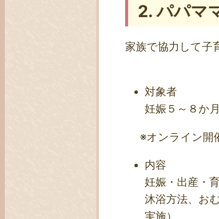
2. パパ
家族で協力して子
対象者
妊娠５～８か
※オンライン開催
内容
妊娠・出産・
沐浴方法、お
実施）