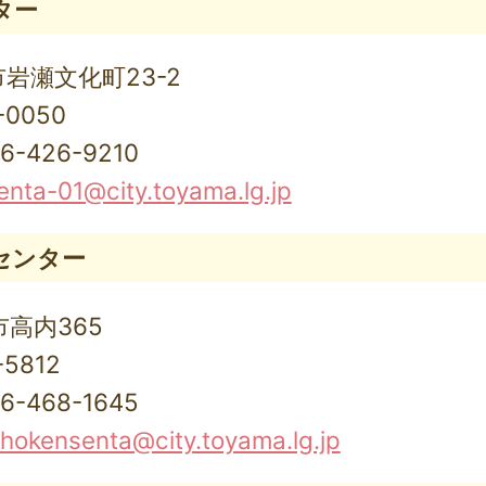
ター
山市岩瀬文化町23-2
-0050
426-9210
nta-01@city.toyama.lg.jp
センター
市高内365
5812
468-1645
okensenta@city.toyama.lg.jp