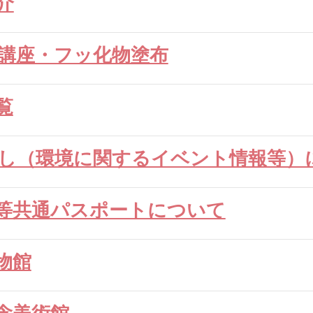
介
講座・フッ化物塗布
覧
し（環境に関するイベント情報等）
等共通パスポートについて
物館
念美術館