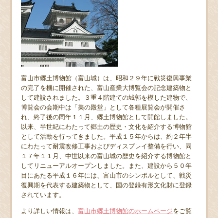
富山市郷土博物館（富山城）は、昭和２９年に戦災復興事業
の完了を機に開催された、富山産業大博覧会の記念建築物と
して建設されました。３重４階建ての城郭を模した建物で、
博覧会の会期中は「美の殿堂」として各種展覧会が開催さ
れ、終了後の同年１１月、郷土博物館として開館しました。
以来、半世紀にわたって郷土の歴史・文化を紹介する博物館
として活動を行ってきました。平成１５年からは、約２年半
にわたって耐震改修工事およびディスプレイ整備を行い、同
１７年１１月、中世以来の富山城の歴史を紹介する博物館と
してリニューアルオープンしました。また、建設から５０年
目にあたる平成１６年には、富山市のシンボルとして、戦災
復興期を代表する建築物として、国の登録有形文化財に登録
されています。
より詳しい情報は、
富山市郷土博物館のホームページ
をご覧