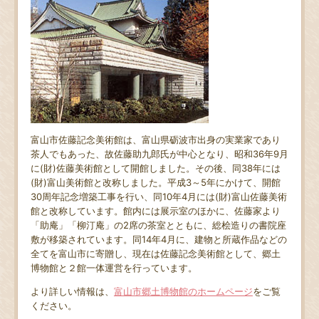
富山市佐藤記念美術館は、富山県砺波市出身の実業家であり
茶人でもあった、故佐藤助九郎氏が中心となり、昭和36年9月
に(財)佐藤美術館として開館しました。その後、同38年には
(財)富山美術館と改称しました。平成3～5年にかけて、開館
30周年記念増築工事を行い、同10年4月には(財)富山佐藤美術
館と改称しています。館内には展示室のほかに、佐藤家より
「助庵」「柳汀庵」の2席の茶室とともに、総桧造りの書院座
敷が移築されています。同14年4月に、建物と所蔵作品などの
全てを富山市に寄贈し、現在は佐藤記念美術館として、郷土
博物館と２館一体運営を行っています。
より詳しい情報は、
富山市郷土博物館のホームページ
をご覧
ください。