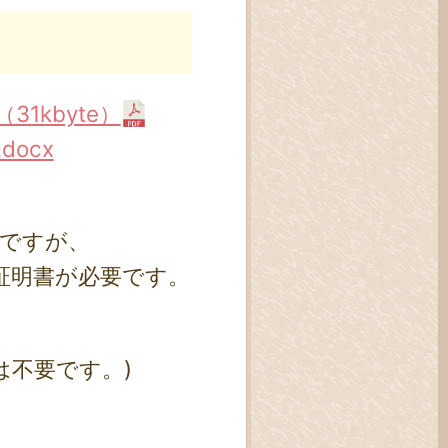
1kbyte）
ocx
枚ですが、
証明書が必要です。
は不要です。)