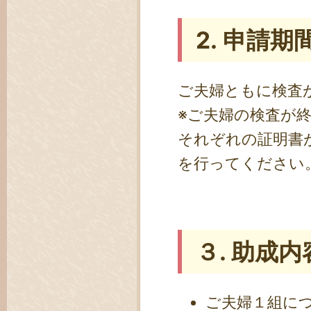
2. 申請期
ご夫婦ともに検査
※ご夫婦の検査が
それぞれの証明書
を行ってください
３. 助成内
ご夫婦１組に