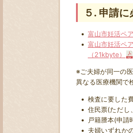
５. 申請
富山市妊活ペア検
富山市妊活ペア
（21kbyte）
※ご夫婦が同一の
異なる医療機関で
検査に要した
住民票(ただし
戸籍謄本(申請
夫婦いずれか