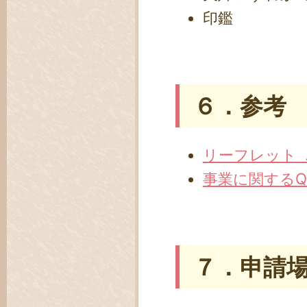
印鑑
６．参考
リーフレット .p
事業に関するQ&A
７．申請