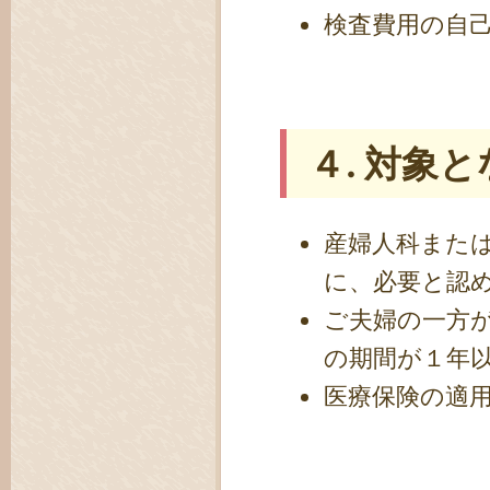
検査費用の自
４. 対象
産婦人科また
に、必要と認
ご夫婦の一方
の期間が１年
医療保険の適