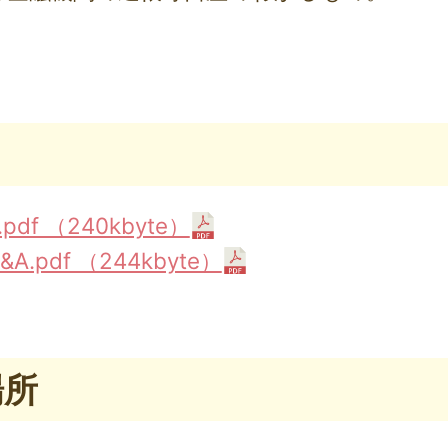
df （240kbyte）
.pdf （244kbyte）
場所