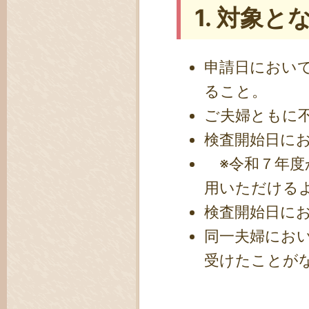
1. 対象
申請日におい
ること。
ご夫婦ともに
検査開始日に
※令和７年度
用いただける
検査開始日に
同一夫婦におい
受けたことが