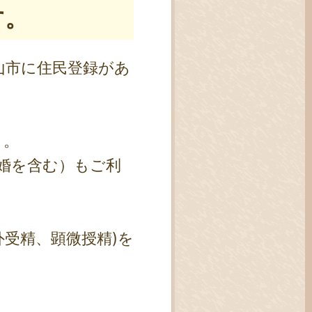
す。
山市に住民登録があ
）。
婚を含む）もご利
受精、顕微授精)を