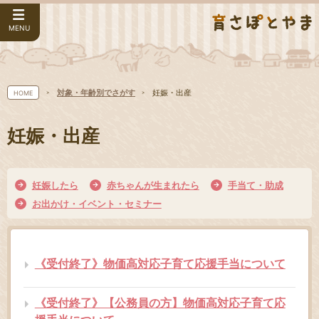
MENU
対象・年齢別でさがす
妊娠・出産
HOME
妊娠・出産
妊娠したら
赤ちゃんが生まれたら
手当て・助成
お出かけ・イベント・セミナー
《受付終了》物価高対応子育て応援手当について
《受付終了》【公務員の方】物価高対応子育て応