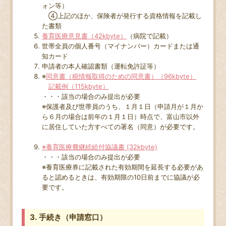
ォン等）
④上記のほか、保険者が発行する資格情報を記載し
た書類
養育医療意見書（42kbyte）
（病院で記載）
世帯全員の個人番号（マイナンバー）カードまたは通
知カード
申請者の本人確認書類（運転免許証等）
※
同意書（税情報取得のための同意書）（96kbyte）
記載例（115kbyte）
・・・該当の場合のみ提出が必要
※保護者及び世帯員のうち、１月１日（申請月が１月か
ら６月の場合は前年の１月１日）時点で、富山市以外
に居住していた方すべての署名（同意）が必要です。
※養育医療費継続給付協議書 (32kbyte)
・・・該当の場合のみ提出が必要
※養育医療券に記載された有効期間を延長する必要があ
ると認めるときは、有効期限の10日前までに協議が必
要です。
3. 手続き（申請窓口）