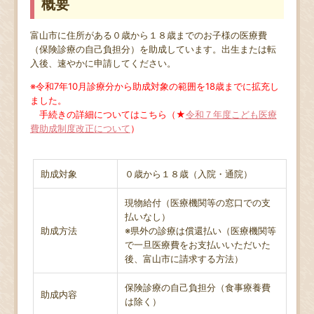
概要
富山市に住所がある０歳から１８歳までのお子様の医療費
（保険診療の自己負担分）を助成しています。出生または転
入後、速やかに申請してください。
※令和7年10月診療分から助成対象の範囲を18歳までに拡充し
ました。
手続きの詳細についてはこちら（★
令和７年度こども医療
費助成制度改正について
）
助成対象
０歳から
１８歳
（
入院・通院）
現物給付（医療機関等の窓口での支
払いなし）
助成方法
※県外の診療は償還払い（医療機関等
で一旦医療費をお支払いいただいた
後、富山市に請求する方法）
保険診療の自己負担分
（食事療養費
助成内容
は除く）