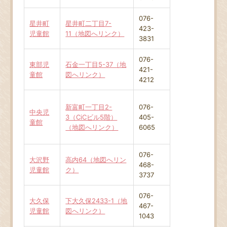
076-
星井町
星井町二丁目7-
423-
児童館
11（地図へリンク）
3831
076-
東部児
石金一丁目5-37（地
421-
童館
図へリンク）
4212
新富町一丁目2-
076-
中央児
3（CiCビル5階）
405-
童館
（地図へリンク）
6065
076-
大沢野
高内64（地図へリン
468-
児童館
ク）
3737
076-
大久保
下大久保2433-1（地
467-
児童館
図へリンク）
1043