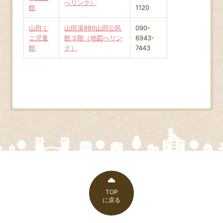
へリンク）
館
1120
山田ミ
山田湯880山田公民
090-
ニ児童
館３階（地図へリン
6943-
館
ク）
7443
TOP
に戻る