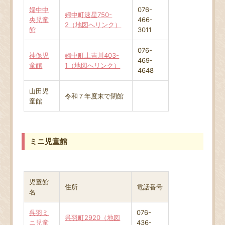
婦中中
076-
婦中町速星750-
央児童
466-
2（地図へリンク）
館
3011
076-
神保児
婦中町上吉川403-
469-
童館
1（地図へリンク）
4648
山田児
令和７年度末で閉館
童館
ミニ児童館
児童館
住所
電話番号
名
呉羽ミ
076-
呉羽町2920（地図
ニ児童
436-