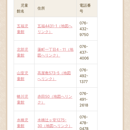
児童
電話番
住所
館名
号
076-
五福児
五福4431-1（地図へ
432-
童館
リンク）
9750
076-
北部児
蓮町一丁目4－11（地
437-
童館
図へリンク）
4006
076-
山室児
高屋敷573-5（地図
492-
童館
へリンク）
1377
076-
蜷川児
赤田50（地図へリン
491-
童館
ク）
2618
076-
水橋児
水橋辻ヶ堂1275-
478-
童館
30（地図へリンク）
0478