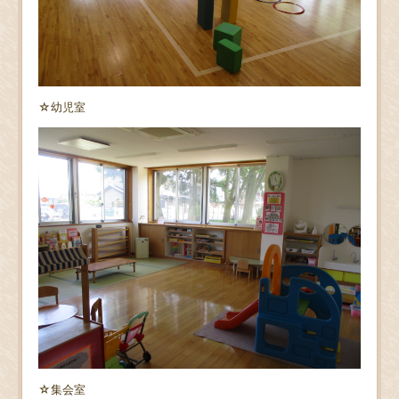
☆幼児室
☆集会室