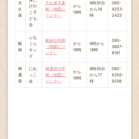
大
大久保児童
8時30分
080-
けの
から
久
館（地図に
から18
4253-
こ子
18時
保
リンク）
時
2433
ども
会
ふな
船峅公民館
090-
船
くら
から
8時から
（地図にリ
3887-
峅
キッ
18時
18時
ンク）
8181
ズ
神
にれ
神通碧小学
8時30分
080-
から
通
っこ
校（地図に
から17
6356-
18時
碧
会
リンク）
時
9298