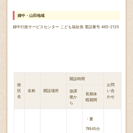
婦中・山田地域
婦中行政サービスセンター
こども福祉係
電話番号 465-2125
開設時間
校
お問
区
名称
開設場所
い合
放課
長期休
名
わせ
後か
暇期間
ら
・夏
7時45分