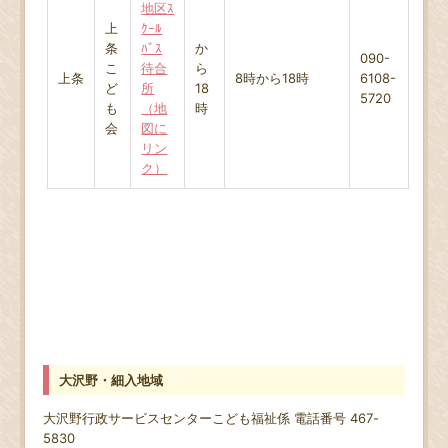
地区ｽ
上
ｸｰﾙ
条
ﾊﾞｽ
か
090-
こ
待合
ら
上条
8時から18時
6108-
ど
所
18
5720
も
（地
時
会
図に
リン
ク）
大沢野・細入地域
大沢野行政サービスセンターこども福祉係 電話番号 467-
5830