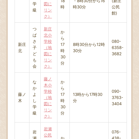
18
・8時30分から16
(新庄
学
図に
時
時30分
公民
級
リン
館)
ク）
つ
新庄
か
ば
北小
ら
さ
学校
080-
新庄
17
8時30分から12時
子
（地
6358-
北
時
30分
ど
図に
3682
30
も
リン
分
会
ク）
藤ノ
な
か
木小
か
ら
学校
090-
藤ノ
よ
17
13時から17時30
（地
3763-
木
し
時
分
図に
3404
学
30
リン
級
分
ク）
岩瀬
岩
076-
公民
瀬
か
438-