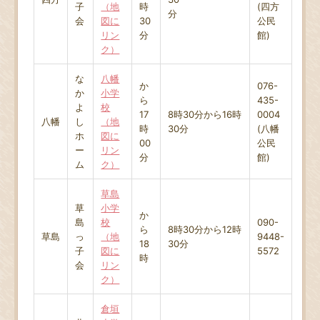
子
（地
時
(四方
分
会
図に
30
公民
リン
分
館)
ク）
な
八幡
か
076-
か
小学
ら
435-
よ
校
17
8時30分から16時
0004
八幡
し
（地
時
30分
(八幡
ホ
図に
00
公民
ー
リン
分
館)
ム
ク）
草島
草
小学
か
島
校
090-
ら
8時30分から12時
草島
っ
（地
9448-
18
30分
子
図に
5572
時
会
リン
ク）
倉垣