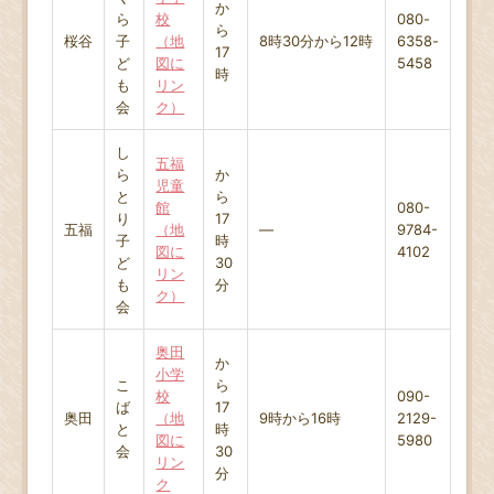
か
ら
校
080-
ら
桜谷
子
（地
8時30分から12時
6358-
17
ど
図に
5458
時
も
リン
会
ク）
し
五福
ら
か
児童
と
ら
館
080-
り
17
五福
（地
―
9784-
子
時
図に
4102
ど
30
リン
も
分
ク）
会
奥田
か
小学
こ
ら
校
090-
ば
17
奥田
（地
9時から16時
2129-
と
時
図に
5980
会
30
リン
分
ク