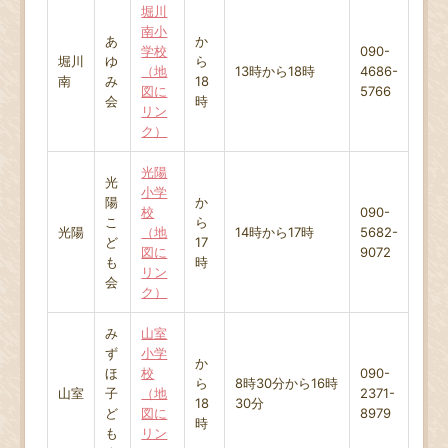
堀川
南小
あ
か
学校
090-
堀川
ゆ
ら
（地
13時から18時
4686-
南
み
18
図に
5766
会
時
リン
ク）
光陽
光
小学
陽
か
校
090-
こ
ら
光陽
（地
14時から17時
5682-
ど
17
図に
9072
も
時
リン
会
ク）
み
山室
ず
小学
か
ほ
校
090-
ら
8時30分から16時
山室
子
（地
2371-
18
30分
ど
図に
8979
時
も
リン