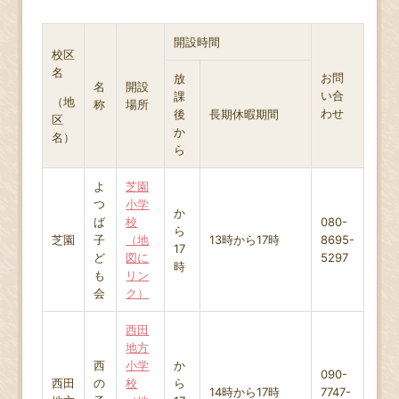
開設時間
校区
名
お問
放
名
開設
い合
課
（地
称
場所
わせ
後
長期休暇期間
区
か
名）
ら
よ
芝園
つ
小学
か
ば
校
080-
ら
芝園
子
（地
13時から17時
8695-
17
ど
図に
5297
時
も
リン
会
ク）
西田
地方
西
小学
か
090-
西田
の
校
ら
14時から17時
7747-