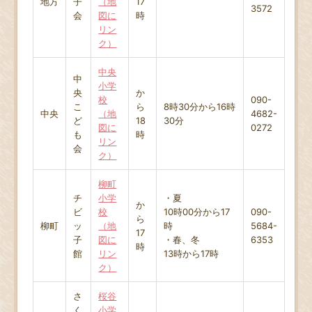
地方
子
（地
17
3572
会
図に
時
リン
ク）
中央
中
小学
央
か
校
090-
こ
ら
8時30分から16時
中央
（地
4682-
ど
18
30分
図に
0272
も
時
リン
会
ク）
柳町
チ
小学
・夏
か
ビ
校
10時00分から17
090-
ら
柳町
ッ
（地
時
5684-
17
子
図に
・春、冬
6353
時
館
リン
13時から17時
ク）
さ
桜谷
く
小学