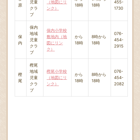
児童
（地図にリ
455-
原
18時
18時
クラ
ンク）
1730
ブ
保内
保内小学校
地域
076-
保
敷地内（地
から
8時から
児童
454-
内
図にリン
18時
18時
クラ
2915
ク）
ブ
樫尾
地域
樫尾小学校
076-
樫
から
8時から
児童
（地図にリ
454-
尾
18時
18時
クラ
ンク）
2082
ブ