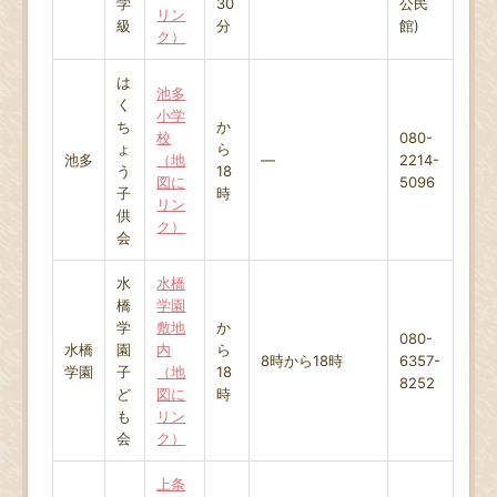
学
30
公民
リン
級
分
館)
ク）
は
池多
く
小学
ち
か
校
080-
ょ
ら
池多
（地
―
2214-
う
18
図に
5096
子
時
リン
供
ク）
会
水
水橋
橋
学園
学
敷地
か
080-
水橋
園
内
ら
8時から18時
6357-
学園
子
（地
18
8252
ど
図に
時
も
リン
会
ク）
上条