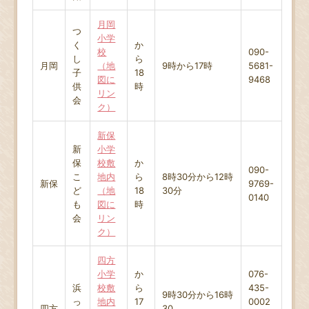
月岡
つ
小学
く
か
校
090-
し
ら
月岡
（地
9時から17時
5681-
子
18
図に
9468
供
時
リン
会
ク）
新保
新
小学
保
校敷
か
090-
こ
地内
ら
8時30分から12時
新保
9769-
ど
（地
18
30分
0140
も
図に
時
会
リン
ク）
四方
小学
か
076-
浜
校敷
ら
435-
9時30分から16時
っ
地内
17
0002
四方
30