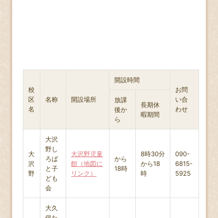
開設時間
校
お問
区
名称
開設場所
い合
放課
長期休
名
わせ
後か
暇期間
ら
大沢
野し
大
大沢野児童
8時30分
090-
ろば
から
沢
館（地図に
から18
6815-
と子
18時
野
リンク）
時
5925
ども
会
大久
保た