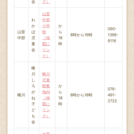
会
ク）
山室
わ
中部
か
小学
か
090-
山室
ば
校
ら
8時から16時
1396-
中部
児
（地
18
9116
童
図に
時
会
リン
ク）
蜷
川
蜷川
し
児童
ろ
館敷
か
076-
が
地内
ら
蜷川
8時から18時
491-
ね
（地
18
2722
子
図に
時
ど
リン
も
ク）
会
太田