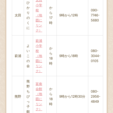
ひ
小学
か
か
校
090-
り
ら
太田
（地
9時から12時
7746-
の
17
図に
5680
く
時
リン
に
ク）
萩浦
よ
小学
か
い
校
080-
ら
萩浦
こ
（地
9時から18時
3044-
18
の
図に
0105
時
会
リン
ク）
熊
富南
野
会館
か
ち
080-
（地
ら
熊野
び
9時から12時30分
2956-
図に
18
っ
4849
リン
時
子
ク）
館