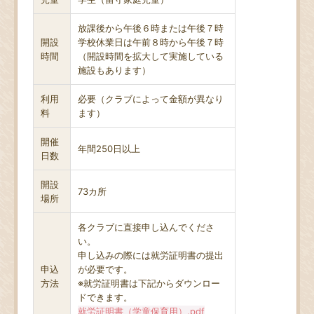
放課後から午後６時または午後７時
開設
学校休業日は午前８時から午後７時
時間
（開設時間を拡大して実施している
施設もあります）
利用
必要（クラブによって金額が異なり
料
ます）
開催
年間250日以上
日数
開設
73カ所
場所
各クラブに直接申し込んでくださ
い。
申し込みの際には就労証明書の提出
申込
が必要です。
方法
※就労証明書は下記からダウンロー
ドできます。
就労証明書（学童保育用）.pdf