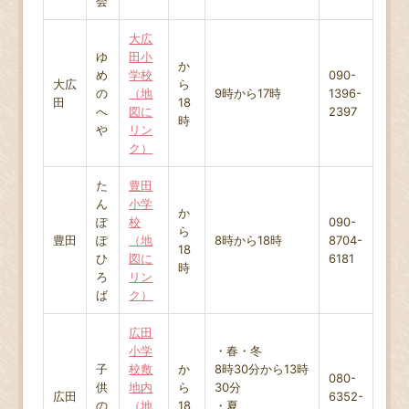
会
大広
ゆ
田小
か
め
学校
090-
大広
ら
の
（地
9時から17時
1396-
田
18
へ
図に
2397
時
や
リン
ク）
た
豊田
ん
小学
か
ぽ
校
090-
ら
豊田
ぽ
（地
8時から18時
8704-
18
ひ
図に
6181
時
ろ
リン
ば
ク）
広田
小学
・春・冬
子
校敷
か
8時30分から13時
080-
供
地内
ら
30分
広田
6352-
の
（地
18
・夏