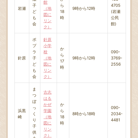
館
子
ら
4705
岩瀬
（地
9時から12時
ど
18
(岩瀬
図に
も
時
公民
リン
会
館)
ク）
ポ
針原
プ
小学
か
ラ
校
090-
ら
針原
子
（地
9時から12時
3769-
17
ど
図に
2556
時
も
リン
会
ク）
ま
古志
つ
はる
ぼ
かぜ
か
っ
090-
浜黒
学園
ら
く
8時から18時
2034-
崎
（地
18
り
4481
図に
時
子
リン
供
ク）