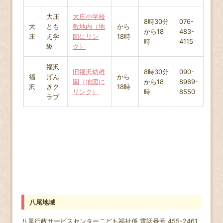
大庄
大庄小学校
8時30分
076-
大
とも
敷地内（地
から
から18
483-
庄
え学
図にリン
18時
時
4115
級
ク）
福沢
旧福沢幼稚
8時30分
090-
福
げん
から
園（地図に
から18
8969-
沢
きク
18時
リンク）
時
8550
ラブ
八尾地域
八尾行政サービスセンター
こども福祉係
電話番号 455-2461