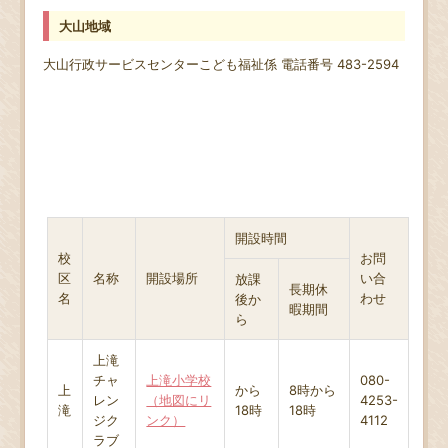
大山地域
大山行政サービスセンター
こども福祉係
電話番号 483-2594
開設時間
校
お問
区
名称
開設場所
い合
放課
長期休
名
わせ
後か
暇期間
ら
上滝
チャ
上滝小学校
080-
上
から
8時から
レン
（地図にリ
4253-
滝
18時
18時
ジク
ンク）
4112
ラブ