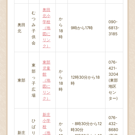
奥田
む
北小
つ
か
学校
090-
奥田
み
ら
（地
9時から17時
6813-
北
子
18
図に
3185
供
時
リン
会
ク）
東部
076-
東
児童
421-
部
か
館
3204
っ
ら
12時30分から18
東部
（地
(東部
子
18
時
図に
地区
広
時
リン
セン
場
ク）
ター)
新庄
076-
ひ
小学
か
・8時30分から12
432-
ば
校
ら
時30分
8680
新庄
り
（地