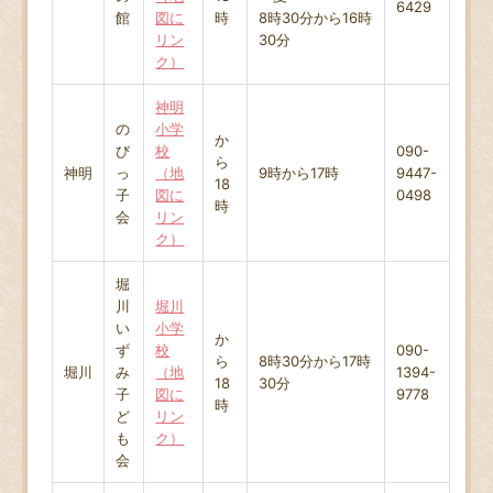
6429
館
図に
時
8時30分から16時
リン
30分
ク）
神明
の
小学
か
び
校
090-
ら
神明
っ
（地
9時から17時
9447-
18
子
図に
0498
時
会
リン
ク）
堀
川
堀川
い
小学
か
ず
校
090-
ら
8時30分から17時
堀川
み
（地
1394-
18
30分
子
図に
9778
時
ど
リン
も
ク）
会