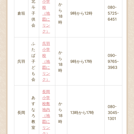
北
小学
か
斗
校
080-
ら
倉垣
子
（地
9時から12時
5725-
18
供
図に
6451
時
会
リン
ク）
ふ
呉羽
た
小学
か
ば
校
090-
ら
呉羽
子
（地
9時から17時
9765-
18
ど
図に
3963
時
も
リン
会
ク）
長岡
あ
小学
す
校敷
か
080-
な
地内
ら
長岡
13時から17時
3045-
ろ
（地
18
1301
教
図に
時
室
リン
ク）