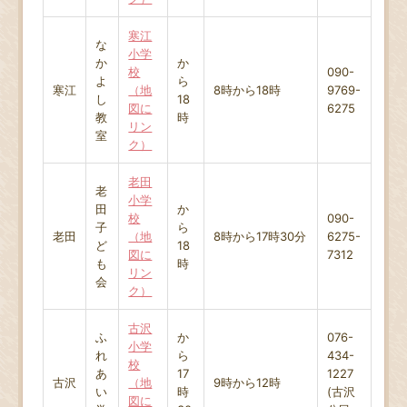
寒江
な
小学
か
か
校
090-
よ
ら
寒江
（地
8時から18時
9769-
し
18
図に
6275
教
時
リン
室
ク）
老田
老
小学
田
か
校
090-
子
ら
老田
（地
8時から17時30分
6275-
ど
18
図に
7312
も
時
リン
会
ク）
古沢
ふ
か
076-
小学
れ
ら
434-
校
あ
17
1227
古沢
（地
9時から12時
い
時
(古沢
図に