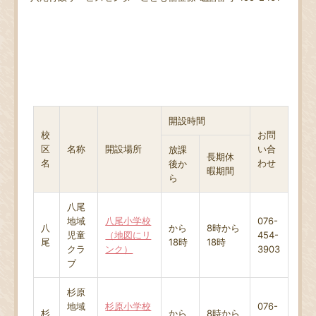
開設時間
校
お問
区
名称
開設場所
い合
放課
長期休
名
わせ
後か
暇期間
ら
八尾
地域
八尾小学校
076-
八
から
8時から
児童
（地図にリ
454-
尾
18時
18時
クラ
ンク）
3903
ブ
杉原
地域
杉原小学校
076-
杉
から
8時から