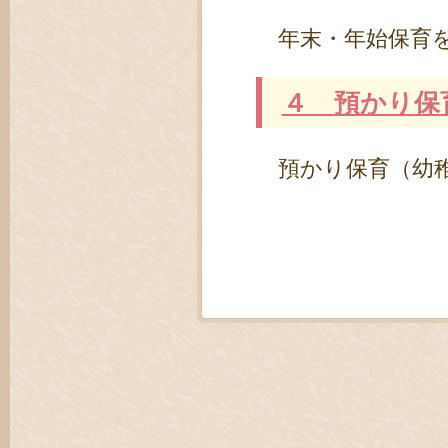
年末・年始保育を
４ 預かり保
預かり保育（幼稚