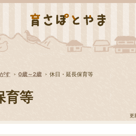
がす
0歳～2歳
休日・延長保育等
保育等
更