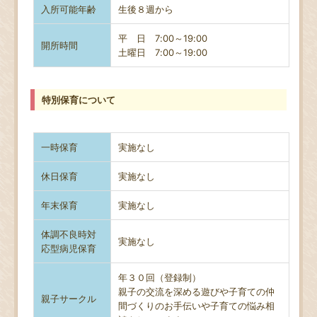
入所可能年齢
生後８週から
平 日 7:00～19:00
開所時間
土曜日
7:00～19:00
特別保育について
一時保育
実施なし
休日保育
実施なし
年末保育
実施なし
体調不良時対
実施なし
応型病児保育
年３０回（登録制）
親子の交流を深める遊びや子育ての仲
親子サークル
間づくりのお手伝いや子育ての悩み相