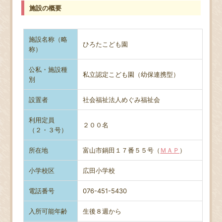
施設の概要
施設名称（略
ひろたこども園
称）
公私・施設種
私立認定こども園（幼保連携型）
別
設置者
社会福祉法人めぐみ福祉会
利用定員
２００名
（２・３号）
所在地
富山市鍋田１７番５５号（
ＭＡＰ
）
小学校区
広田小学校
電話番号
076-451-5430
入所可能年齢
生後８週から