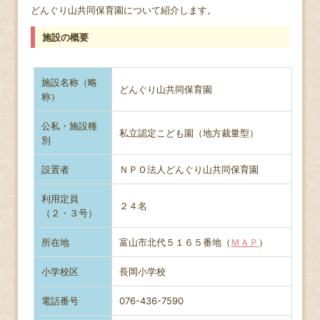
どんぐり山共同保育園について紹介します。
施設の概要
施設名称（略
どんぐり山共同保育園
称）
公私・施設種
私立認定こども園（地方裁量型）
別
設置者
ＮＰＯ法人どんぐり山共同保育園
利用定員
２４名
（２・３号）
所在地
富山市北代５１６５番地（
ＭＡＰ
）
小学校区
長岡小学校
電話番号
076-436-7590