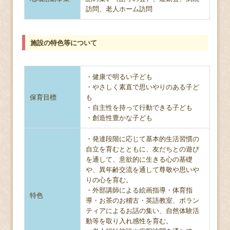
訪問、老人ホーム訪問
施設の特色等について
・健康で明るい子ども
・やさしく素直で思いやりのある子ど
保育目標
も
・自主性を持って行動できる子ども
・創造性豊かな子ども
・発達段階に応じて基本的生活習慣の
自立を育むとともに、友だちとの遊び
を通して、意欲的に生きる心の基礎
や、異年齢交流を通して尊敬や思いや
りの心を育む。
・外部講師による絵画指導・体育指
特色
導・お茶のお稽古・英語教室、ボラン
ティアによるお話の集い、自然体験活
動等を取り入れ感性を育む。