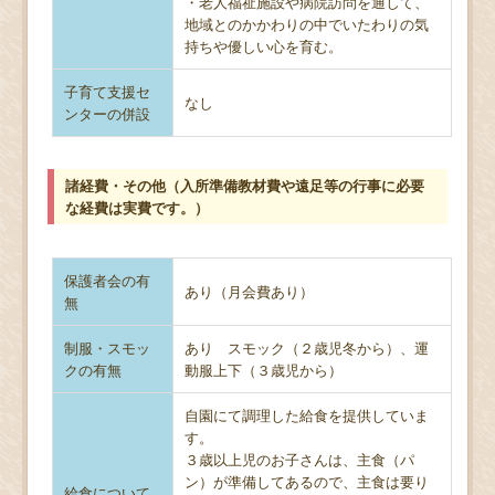
・老人福祉施設や病院訪問を通して、
地域とのかかわりの中でいたわりの気
持ちや優しい心を育む。
子育て支援セ
なし
ンターの併設
諸経費・その他（入所準備教材費や遠足等の行事に必要
な経費は実費です。）
保護者会の有
あり（月会費あり）
無
制服・スモッ
あり スモック（２歳児冬から）、運
クの有無
動服上下（３歳児から）
自園にて調理した給食を提供していま
す。
３歳以上児のお子さんは、主食（パ
ン）が準備してあるので、主食は要り
給食について