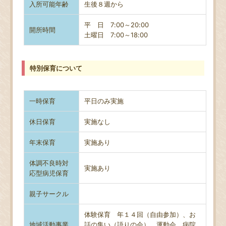
入所可能年齢
生後８週から
平 日 7:00～20:00
開所時間
土曜日
7:00～18:00
特別保育について
一時保育
平日のみ実施
休日保育
実施なし
年末保育
実施あり
体調不良時対
実施あり
応型病児保育
親子サークル
体験保育 年１４回（自由参加）、お
地域活動事業
話の集い（語りの会）、運動会、病院