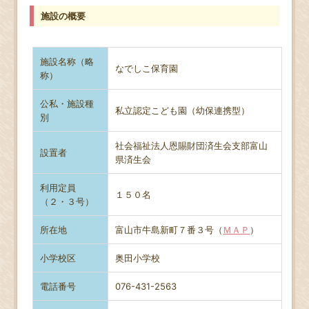
施設の概要
施設名称（略
なでしこ保育園
称）
公私・施設種
私立認定こども園（幼保連携型）
別
社会福祉法人恩賜財団済生会支部富山
設置者
県済生会
利用定員
１５０名
（２・３号）
所在地
富山市牛島新町７番３号（
ＭＡＰ
）
小学校区
奥田小学校
電話番号
076-431-2563