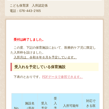
こども保育課 入所認定係
電話：076-443-2165
受付は終了しました。
この度、下記の保育施設において、医療的ケア児に限定し
た入所枠を設けました。
入所月は、令和８年６月を予定しています。
受入れを予定している保育施設
下表のとおりです。
PDFデータで参照できます。
受
対応で
施設名
受入
入
入所可能年
きる医
No.
（所在
予定
予