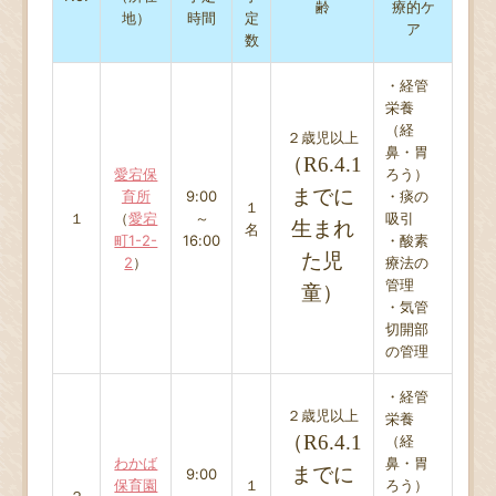
齢
療的ケ
地）
時間
定
ア
数
・経管
栄養
（経
２歳児以上
鼻・胃
（R6
.4.1
愛宕保
ろう）
までに
育所
9:00
・痰の
１
１
（
愛宕
～
吸引
生まれ
名
町1-2-
16:00
・酸素
た児
2
）
療法の
管理
童）
・気管
切開部
の管理
・経管
２歳児以上
栄養
（R6
.
4.1
（経
わかば
鼻・胃
までに
9:00
保育園
１
ろう）
２
～