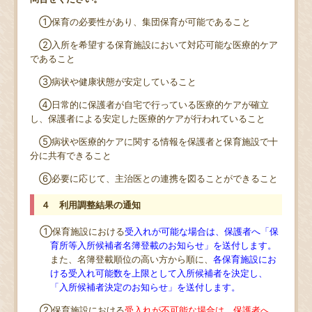
①保育の必要性があり、集団保育が可能であること
②入所を希望する保育施設において対応可能な医療的ケア
であること
③病状や健康状態が安定していること
④日常的に保護者が自宅で行っている医療的ケアが確立
し、保護者による安定した医療的ケアが行われていること
⑤病状や医療的ケアに関する情報を保護者と保育施設で十
分に共有できること
⑥必要に応じて、主治医との連携を図ることができること
４ 利用調整結果の通知
①保育施設における
受入れが可能な場合は、保護者へ「保
育所等入所候補者名簿登載のお知らせ」を送付します。
また、名簿登載順位の高い方から順に、
各保育施設にお
ける受入れ可能数を上限として入所候補者を決定し、
「入所候補者決定のお知らせ」を送付します。
②保育施設における
受入れが不可能な場合は、保護者へ