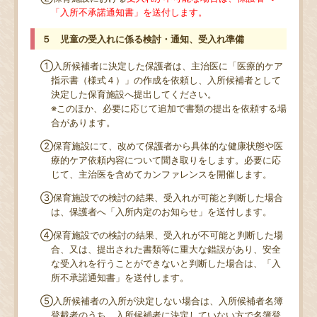
「入所不承諾通知書」を送付します。
５ 児童の受入れに係る検討・通知、受入れ準備
①入所候補者に決定した保護者は、主治医に「医療的ケア
指示書（様式４）」の作成を依頼し、入所候補者として
決定した保育施設へ提出してください。
※このほか、必要に応じて追加で書類の提出を依頼する場
合があります。
②保育施設にて、改めて保護者から具体的な健康状態や医
療的ケア依頼内容について聞き取りをします。必要に応
じて、主治医を含めてカンファレンスを開催します。
③保育施設での検討の結果、受入れが可能と判断した場合
は、保護者へ「入所内定のお知らせ」を送付します。
④保育施設での検討の結果、受入れが不可能と判断した場
合、又は、提出された書類等に重大な錯誤があり、安全
な受入れを行うことができないと判断した場合は、「入
所不承諾通知書」を送付します。
⑤入所候補者の入所が決定しない場合は、入所候補者名簿
登載者のうち、入所候補者に決定していない方で名簿登