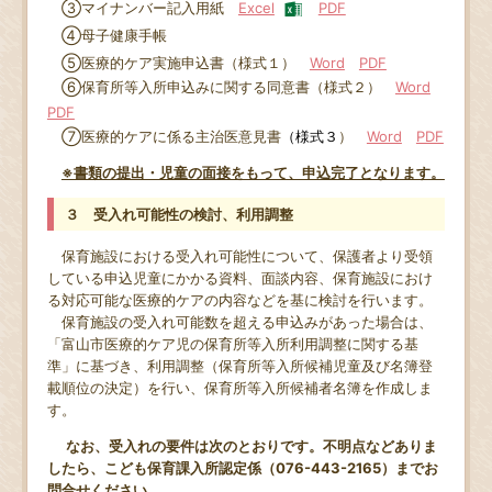
③マイナンバー記入用紙
Excel
PDF
④母子健康手帳
⑤医療的ケア実施申込書（様式１）
Word
PDF
⑥保育所等入所申込みに関する同意書（様式２）
Word
PDF
⑦医療的ケアに係る主治医意見書
（様式３
）
Word
PDF
※書類の提出・児童の面接をもって、申込完了となります。
３ 受入れ可能性の検討、利用調整
保育施設における受入れ可能性について、保護者より受領
している申込児童にかかる資料、面談内容、保育施設におけ
る対応可能な医療的ケアの内容などを基に検討を行います。
保育施設の受入れ可能数を超える申込みがあった場合は、
「富山市医療的ケア児の保育所等入所利用調整に関する基
準」に基づき、利用調整（保育所等入所候補児童及び名簿登
載順位の決定）を行い、保育所等入所候補者名簿を作成しま
す。
なお、受入れの要件は次のとおりです。不明点などありま
したら、こども保育課入所認定係（076-443-2165）までお
問合せください。