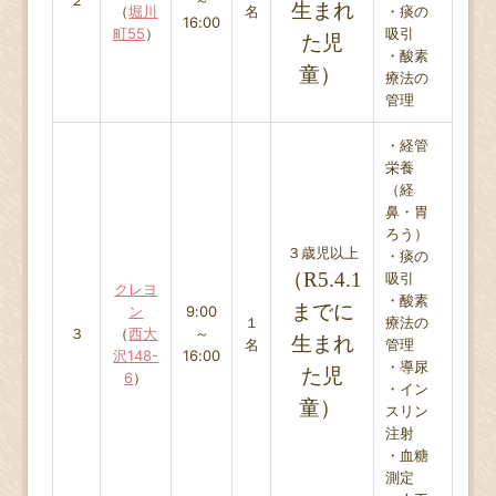
生まれ
（
堀川
名
・痰の
16:00
町55
）
吸引
た児
・酸素
童）
療法の
管理
・経管
栄養
（経
鼻・胃
ろう）
３歳児以上
・痰の
（R5
.
4.1
吸引
クレヨ
・酸素
までに
ン
9:00
１
療法の
３
（
西大
～
生まれ
名
管理
沢148-
16:00
・導尿
た児
6
）
・イン
童）
スリン
注射
・血糖
測定