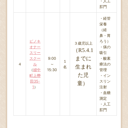
・人工
肛門
・経管
栄養
（経
鼻・胃
ピノキ
ろう）
３歳児以上
オナー
・痰の
（R5
.
4.1
スリー
吸引
までに
スクー
9:00
・酸素
１
４
ル
～
療法の
生まれ
名
（
婦中
15:30
管理
た児
町上轡
・イン
田35-
スリン
童）
1
）
注射
・血糖
測定
・人工
肛門