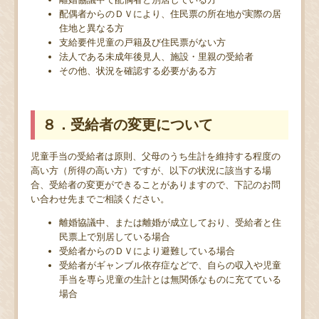
配偶者からのＤＶにより、住民票の所在地が実際の居
住地と異なる方
支給要件児童の戸籍及び住民票がない方
法人である未成年後見人、施設・里親の受給者
その他、状況を確認する必要がある方
８．受給者の変更について
児童手当の受給者は原則、父母のうち生計を維持する程度の
高い方（所得の高い方）ですが、以下の状況に該当する場
合、受給者の変更ができることがありますので、下記のお問
い合わせ先までご相談ください。
離婚協議中、または離婚が成立しており、受給者と住
民票上で別居している場合
受給者からのＤＶにより避難している場合
受給者がギャンブル依存症などで、自らの収入や児童
手当を専ら児童の生計とは無関係なものに充てている
場合