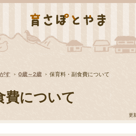
がす
0歳～2歳
保育料・副食費について
食費について
更新