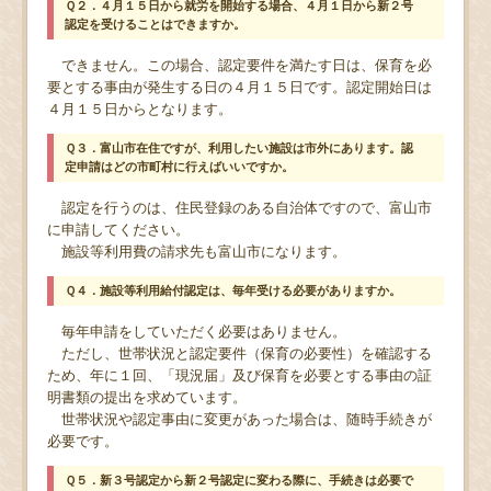
Ｑ２．４月１５日から就労を開始する場合、４月１日から新２号
認定を受けることはできますか。
できません。この場合、認定要件を満たす日は、保育を必
要とする事由が発生する日の４月１５日です。認定開始日は
４月１５日からとなります。
Ｑ３．富山市在住ですが、利用したい施設は市外にあります。認
定申請はどの市町村に行えばいいですか。
認定を行うのは、住民登録のある自治体ですので、富山市
に申請してください。
施設等利用費の請求先も富山市になります。
Ｑ４．施設等利用給付認定は、毎年受ける必要がありますか。
毎年申請をしていただく必要はありません。
ただし、世帯状況と認定要件（保育の必要性）を確認する
ため、年に１回、「現況届」及び保育を必要とする事由の証
明書類の提出を求めています。
世帯状況や認定事由に変更があった場合は、随時手続きが
必要です。
Ｑ５．新３号認定から新２号認定に変わる際に、手続きは必要で