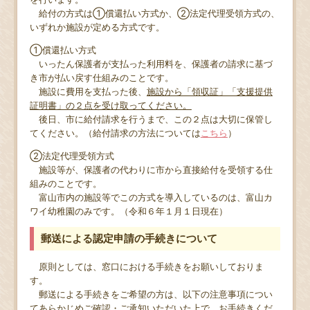
給付の方式は①償還払い方式か、②法定代理受領方式の、
いずれか施設が定める方式です。
①償還払い方式
いったん保護者が支払った利用料を、保護者の請求に基づ
き市が払い戻す仕組みのことです。
施設に費用を支払った後、
施設から「領収証」「支援提供
証明書」の２点を受け取ってください。
後日、市に給付請求を行うまで、この２点は大切に保管し
てください。（給付請求の方法については
こちら
）
②法定代理受領方式
施設等が、保護者の代わりに市から直接給付を受領する仕
組みのことです。
富山市内の施設等でこの方式を導入しているのは、富山カ
ワイ幼稚園のみです。（令和６年１月１日現在）
郵送による認定申請の手続きについて
原則としては、窓口における手続きをお願いしておりま
す。
郵送による手続きをご希望の方は、以下の注意事項につい
てあらかじめご確認・ご承知いただいた上で、お手続きくだ