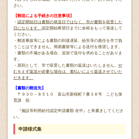
さい。
【郵送による手続きの注意事項】
・
認定開始日は書類の発送日ではなく、市が書類を収受した
日になります。
認定開始希望日までに余裕をもって発送して
ください。
・郵送事故等による書類の到達遅延、紛失等の責任を市で負
うことはできません。簡易書留等による送付を推奨します。
・書類の不備がある場合、追加で送付を求めることがありま
す。
・原則として、市で収受した書類の返送はいたしません。
や
むをえず返送が必要な場合は、着払いにより返送させていた
だきます。
【書類の郵送先】
〒９３０－８５１０ 富山市新桜町７番３８号 こども保
育課 宛
『施設等利用給付認定申請書類 在中』と朱書きしてくださ
い。
申請様式集