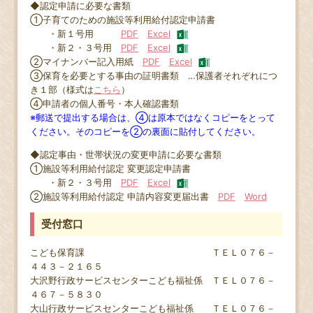
◆認定申請に必要な書類
①子育てのための施設等利用給付認定申請書
・新１号用
PDF
Excel
・新２・３号用
PDF
Excel
②マイナンバー記入用紙
PDF
Excel
③保育を必要とする事由の証明書類 …保護者それぞれにつ
き１部（様式は
こちら
）
④申請者の個人番号・本人確認書類
※郵送で提出する場合は、④は原本ではなくコピーをとって
ください。そのコピーを②の裏面に貼付してください。
◆認定事由・世帯状況の変更申請に必要な書類
①施設等利用給付認定 変更認定申請書
・新２・３号用
PDF
Excel
②施設等利用給付認定 申請内容変更届出書
PDF
Word
受付窓口
こども保育課 ＴＥＬ０７６－
４４３－２１６５
大沢野行政サービスセンターこども福祉係 ＴＥＬ０７６－
４６７－５８３０
大山行政サービスセンターこども福祉係 ＴＥＬ０７６－