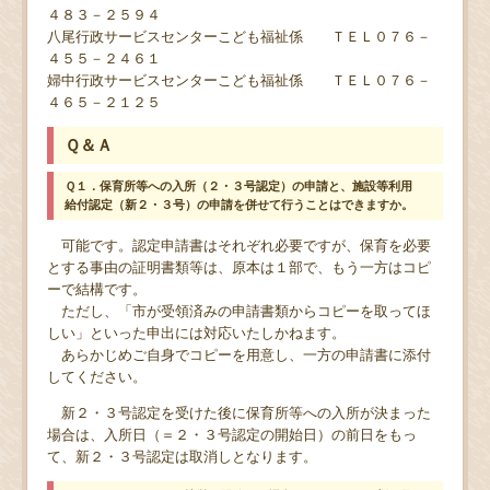
４８３－２５９４
八尾行政サービスセンターこども福祉係 ＴＥＬ０７６－
４５５－２４６１
婦中行政サービスセンターこども福祉係 ＴＥＬ０７６－
４６５－２１２５
Ｑ＆Ａ
Ｑ１．保育所等への入所（２・３号認定）の申請と、施設等利用
給付認定（新２・３号）の申請を併せて行うことはできますか。
可能です。認定申請書はそれぞれ必要ですが、保育を必要
とする事由の証明書類等は、原本は１部で、もう一方はコピ
ーで結構です。
ただし、「市が受領済みの申請書類からコピーを取ってほ
しい」といった申出には対応いたしかねます。
あらかじめご自身でコピーを用意し、一方の申請書に添付
してください。
新２・３号認定を受けた後に保育所等への入所が決まった
場合は、入所日（＝２・３号認定の開始日）の前日をもっ
て、新２・３号認定は取消しとなります。