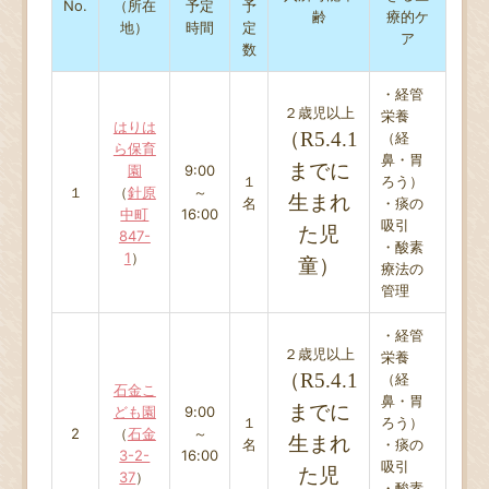
No.
（所在
予定
予
齢
療的ケ
地）
時間
定
ア
数
・経管
２歳児以上
栄養
はりは
（R5.4.1
（経
ら保育
鼻・胃
までに
園
9:00
１
ろう）
１
（
針原
～
生まれ
名
・痰の
中町
16:00
吸引
た児
847-
・酸素
1
）
童）
療法の
管理
・経管
２歳児以上
栄養
（R5.4.1
（経
石金こ
鼻・胃
までに
ども園
9:00
１
ろう）
2
（
石金
～
生まれ
名
・痰の
3-2-
16:00
吸引
た児
37
）
・酸素