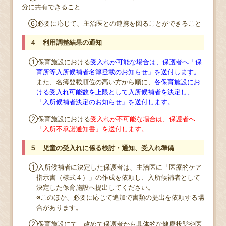
分に共有できること
⑥必要に応じて、主治医との連携を図ることができること
４ 利用調整結果の通知
①保育施設における
受入れが可能な場合は、保護者へ「保
育所等入所候補者名簿登載のお知らせ」を送付します。
また、名簿登載順位の高い方から順に、
各保育施設にお
ける受入れ可能数を上限として入所候補者を決定し、
「入所候補者決定のお知らせ」を送付します。
②保育施設における
受入れが不可能な場合は、保護者へ
「入所不承諾通知書」を送付します。
５ 児童の受入れに係る検討・通知、受入れ準備
①入所候補者に決定した保護者は、主治医に「医療的ケア
指示書（様式４）」の作成を依頼し、入所候補者として
決定した保育施設へ提出してください。
※このほか、必要に応じて追加で書類の提出を依頼する場
合があります。
②保育施設にて、改めて保護者から具体的な健康状態や医