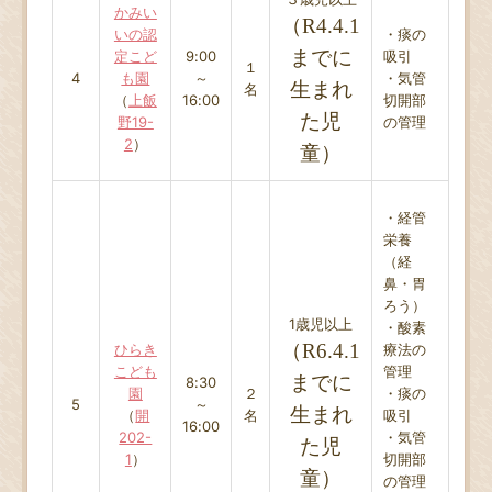
かみい
（R4.4.1
いの認
・痰の
までに
定こど
9:00
吸引
１
4
も園
～
・気管
生まれ
名
（
上飯
16:00
切開部
た児
野19-
の管理
2
）
童）
・経管
栄養
（経
鼻・胃
ろう）
1歳児以上
・酸素
（R6.4.1
ひらき
療法の
こども
管理
までに
8:30
園
２
・痰の
5
～
生まれ
（
開
名
吸引
16:00
202-
・気管
た児
1
）
切開部
童）
の管理