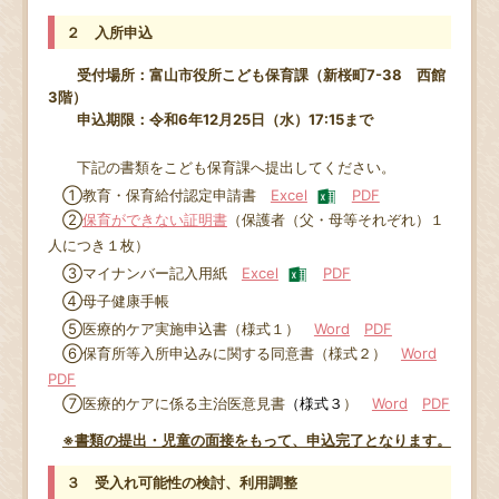
２ 入所申込
受付場所：富山市役所こども保育課（新桜町7-38 西館
3階）
申込期限：令和6年12月25日（水）17:15まで
下記の書類をこども保育課へ提出してください。
①教育・保育給付認定申請書
Excel
PDF
②
保育ができない証明書
（保護者（父・母等それぞれ）１
人につき１枚）
③マイナンバー記入用紙
Excel
PDF
④母子健康手帳
⑤医療的ケア実施申込書（様式１）
Word
PDF
⑥保育所等入所申込みに関する同意書（様式２）
Word
PDF
⑦医療的ケアに係る主治医意見書
（様式３
）
Word
PDF
※書類の提出・児童の面接をもって、申込完了となります。
３ 受入れ可能性の検討、利用調整