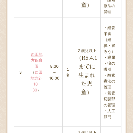
童）
療法の
管理
・経管
栄養
（経
鼻・胃
２歳児以上
ろう）
西田地
（R5.4.1
・導尿
方保育
・痰の
までに
園
8:30
１
吸引
3
（
西田
～
生まれ
名
・酸素
地方2-
16:00
療法の
た児
10-
管理
30
）
童）
・気管
切開部
の管理
・人工
肛門
３歳児以上