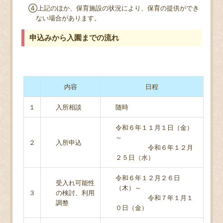
④上記のほか、保育施設の状況により、保育の提供ができ
ない場合があります。
申込みから入園までの流れ
内容
日程
１
入所相談
随時
令和６年１１月１日（金）
～
２
入所申込
令和６年１２月
２５日（水）
令和６年１２月２６日
受入れ可能性
（木）～
３
の検討、利用
令和７年１月１
調整
０日（金）