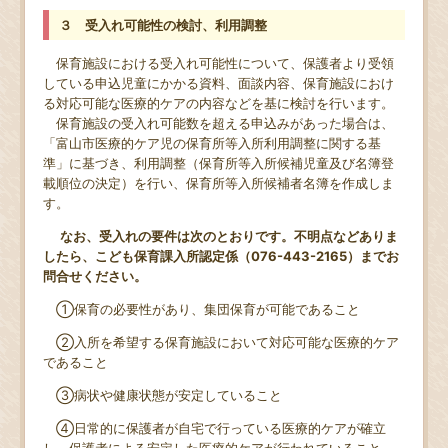
３ 受入れ可能性の検討、利用調整
保育施設における受入れ可能性について、保護者より受領
している申込児童にかかる資料、面談内容、保育施設におけ
る対応可能な医療的ケアの内容などを基に検討を行います。
保育施設の受入れ可能数を超える申込みがあった場合は、
「富山市医療的ケア児の保育所等入所利用調整に関する基
準」に基づき、利用調整（保育所等入所候補児童及び名簿登
載順位の決定）を行い、保育所等入所候補者名簿を作成しま
す。
なお、受入れの要件は次のとおりです。不明点などありま
したら、こども保育課入所認定係（076-443-2165）までお
問合せください。
①保育の必要性があり、集団保育が可能であること
②入所を希望する保育施設において対応可能な医療的ケア
であること
③病状や健康状態が安定していること
④日常的に保護者が自宅で行っている医療的ケアが確立