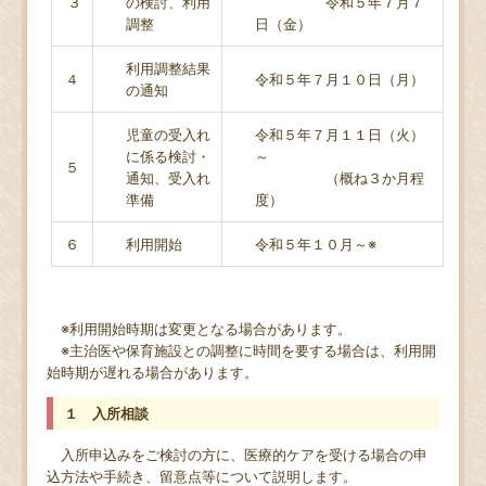
３
の検討、利用
令和５年７月７
調整
日（金）
利用調整結果
４
令和５年７月１０日（月）
の通知
児童の受入れ
令和５年７月１１日（火）
に係る検討・
～
５
通知、受入れ
（概ね３か月程
準備
度）
６
利用開始
令和５年１０月～※
※利用開始時期は変更となる場合があります。
※主治医や保育施設との調整に時間を要する場合は、利用開
始時期が遅れる場合があります。
１ 入所相談
入所申込みをご検討の方に、医療的ケアを受ける場合の申
込方法や手続き、留意点等について説明します。