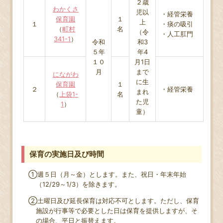
２歳
わかくさ
児以
・経管栄養
保育園
１
上
１
・痰の吸引
（
町村
名
（令
・人工肛門
341-1
）
令和
和3
５年
年4
１０
月1日
月
まで
にながわ
に生
保育園
１
２
・経管栄養
まれ
（
上袋1-
名
た児
1
）
童）
保育の実施日及び時間
①週５日（月～金）とします。また、祝日・年末年始
（
12/29
～
1/3
）を除きます。
②土曜日及び延長保育は対応不可とします。ただし、保育
施設が行事等で必要とした日は保育を提供しますが、そ
の場合、平日と振替えます。