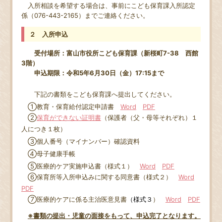
入所相談を希望する場合は、事前にこども保育課入所認定
係（076-443-2165）までご連絡ください。
２ 入所申込
受付場所：富山市役所こども保育課（新桜町7-38 西館
3階）
申込期限：令和5年6月30日（金）17:15まで
下記の書類をこども保育課へ提出してください。
①教育・保育給付認定申請書
Word
PDF
②
保育ができない証明書
（保護者（父・母等それぞれ）１
人につき１枚）
③個人番号（マイナンバー）確認資料
④母子健康手帳
⑤医療的ケア実施申込書（様式１）
Word
PDF
⑥保育所等入所申込みに関する同意書（様式２）
Word
PDF
⑦医療的ケアに係る主治医意見書
（様式３
）
Word
PDF
※書類の提出・児童の面接をもって、申込完了となります。