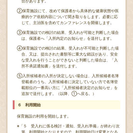
合があります。
②保育施設にて、改めて保護者から具体的な健康状態や医
療的ケア依頼内容について聞き取りをします。必要に応
じて、主治医を含めてカンファレンスを開催します。
③保育施設での検討の結果、受入れが可能と判断した場合
は、保護者へ「入所内定のお知らせ」を送付します。
④保育施設での検討の結果、受入れが不可能と判断した場
合、又は、提出された書類等に重大な錯誤があり、安全
な受入れを行うことができないと判断した場合は、「入
所不承諾通知書」を送付します。
⑤入所候補者の入所が決定しない場合は、入所候補者名簿
登載者のうち、入所候補者に決定していない方で名簿登
載順位の一番高い方に「入所候補者決定のお知らせ」を
追加で送付します。（以降、①へ戻る。）
６ 利用開始
保育施設の利用を開始します。
※「５ 受入れに係る検討・通知、受入れ準備」が終わり次
第、利用開始となりますので、利用開始日は変更となる