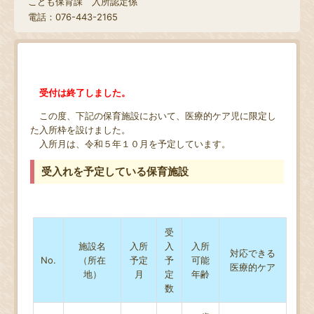
こども保育課 入所認定係
電話：076-443-2165
受付は終了しました。
この度、下記の保育施設において、医療的ケア児に限定し
た入所枠を設けました。
入所月は、令和５年１０月を予定しています。
受入れを予定している保育施設
受
施設名
入所
入
入所
対応できる
No.
（所在
予定
予
可能
医療的ケア
地）
月
定
年齢
数