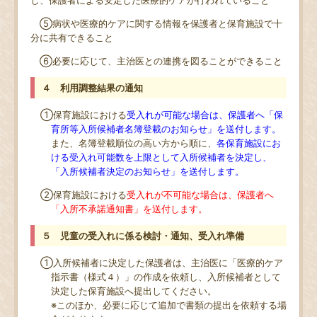
し、保護者による安定した医療的ケアが行われていること
⑤病状や医療的ケアに関する情報を保護者と保育施設で十
分に共有できること
⑥必要に応じて、主治医との連携を図ることができること
４ 利用調整結果の通知
①保育施設における
受入れが可能な場合は、保護者へ「保
育所等入所候補者名簿登載のお知らせ」を送付します。
また、名簿登載順位の高い方から順に、
各保育施設にお
ける受入れ可能数を上限として入所候補者を決定し、
「入所候補者決定のお知らせ」を送付します。
②保育施設における
受入れが不可能な場合は、保護者へ
「入所不承諾通知書」を送付します。
５ 児童の受入れに係る検討・通知、受入れ準備
①入所候補者に決定した保護者は、主治医に「医療的ケア
指示書（様式４）」の作成を依頼し、入所候補者として
決定した保育施設へ提出してください。
※このほか、必要に応じて追加で書類の提出を依頼する場