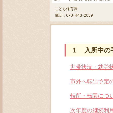
こども保育課
電話：076-443-2059
１ 入所中の
世帯状況・就労
市外へ転出予定
転所・転園につ
次年度の継続利