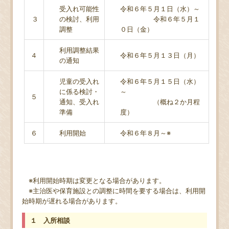
受入れ可能性
令和６年５月１日（水）～
３
の検討、利用
令和６年５月１
調整
０日（金）
利用調整結果
４
令和６年５月１３日（月）
の通知
児童の受入れ
令和６年５月１５日（水）
に係る検討・
～
５
通知、受入れ
（概ね２か月程
準備
度）
６
利用開始
令和６年８月～※
※利用開始時期は変更となる場合があります。
※主治医や保育施設との調整に時間を要する場合は、利用開
始時期が遅れる場合があります。
１ 入所相談