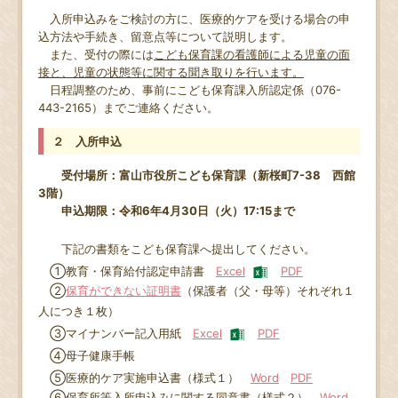
入所申込みをご検討の方に、医療的ケアを受ける場合の申
込方法や手続き、留意点等について説明します。
また、受付の際には
こども保育課の看護師による児童の面
接と、児童の状態等に関する聞き取りを行います。
日程調整のため、事前にこども保育課入所認定係（076-
443-2165）までご連絡ください。
２ 入所申込
受付場所：富山市役所こども保育課（新桜町7-38 西館
3階）
申込期限：令和6年4月30日（火）17:15まで
下記の書類をこども保育課へ提出してください。
①教育・保育給付認定申請書
Excel
PDF
②
保育ができない証明書
（保護者（父・母等）それぞれ１
人につき１枚）
③マイナンバー記入用紙
Excel
PDF
④母子健康手帳
⑤医療的ケア実施申込書（様式１）
Word
PDF
⑥保育所等入所申込みに関する同意書（様式２）
Word