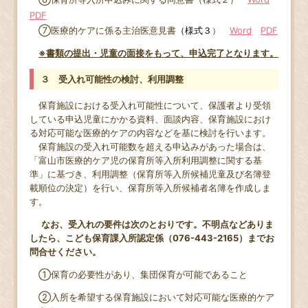
PDF
⑦医療的ケアに係る主治医意見書
（様式３
）
Word
PDF
※書類の提出・児童の面接をもって、申込完了となります。
３ 受入れ可能性の検討、利用調整
保育施設における受入れ可能性について、保護者より受領
している申込児童にかかる資料、面談内容、保育施設におけ
る対応可能な医療的ケアの内容などを基に検討を行います。
保育施設の受入れ可能数を超える申込みがあった場合は、
「富山市医療的ケア児の保育所等入所利用調整に関する基
準」に基づき、利用調整（保育所等入所候補児童及び名簿登
載順位の決定）を行い、保育所等入所候補者名簿を作成しま
す。
なお、受入れの要件は次のとおりです。不明点などありま
したら、こども保育課入所認定係（076-443-2165）までお
問合せください。
①保育の必要性があり、集団保育が可能であること
②入所を希望する保育施設において対応可能な医療的ケア