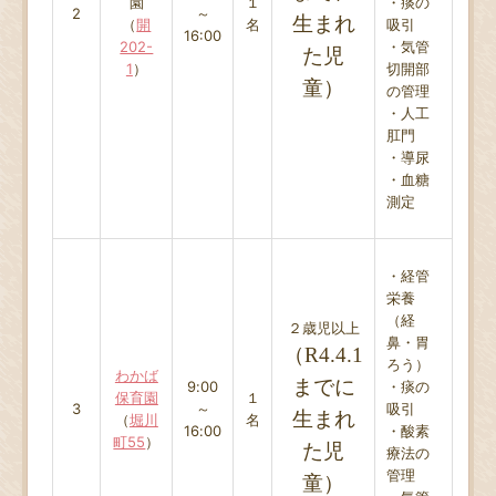
園
１
・痰の
2
～
生まれ
（
開
名
吸引
16:00
202-
・気管
た児
1
）
切開部
童）
の管理
・人工
肛門
・導尿
・血糖
測定
・経管
栄養
（経
２歳児以上
鼻・胃
（R4.4.1
ろう）
わかば
までに
9:00
・痰の
保育園
１
3
～
吸引
生まれ
（
堀川
名
16:00
・酸素
町55
）
た児
療法の
管理
童）