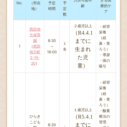
No.
（所在
予定
予
齢
療的ケ
地）
時間
定
ア
数
２歳児以上
・経管
西田地
（R4.4.1
栄養
方保育
（経
までに
園
8:30
１
鼻・胃
1
（
西田
～
生まれ
名
ろう）
地方町
16:00
・導尿
た児
2-10-
・痰の
30
）
童）
吸引
・経管
栄養
（経
鼻・胃
ろう）
１歳児以上
・酸素
（R5.4.1
ひらき
療法の
こども
管理
までに
8:30