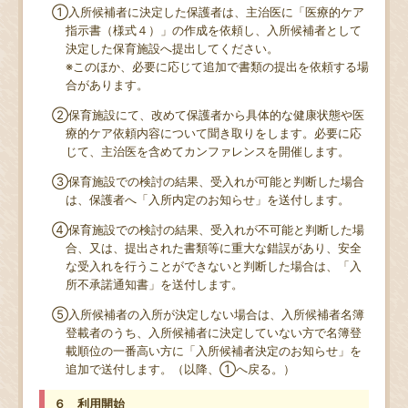
①入所候補者に決定した保護者は、主治医に「医療的ケア
指示書（様式４）」の作成を依頼し、入所候補者として
決定した保育施設へ提出してください。
※このほか、必要に応じて追加で書類の提出を依頼する場
合があります。
②保育施設にて、改めて保護者から具体的な健康状態や医
療的ケア依頼内容について聞き取りをします。必要に応
じて、主治医を含めてカンファレンスを開催します。
③保育施設での検討の結果、受入れが可能と判断した場合
は、保護者へ「入所内定のお知らせ」を送付します。
④保育施設での検討の結果、受入れが不可能と判断した場
合、又は、提出された書類等に重大な錯誤があり、安全
な受入れを行うことができないと判断した場合は、「入
所不承諾通知書」を送付します。
⑤入所候補者の入所が決定しない場合は、入所候補者名簿
登載者のうち、入所候補者に決定していない方で名簿登
載順位の一番高い方に「入所候補者決定のお知らせ」を
追加で送付します。（以降、①へ戻る。）
６ 利用開始