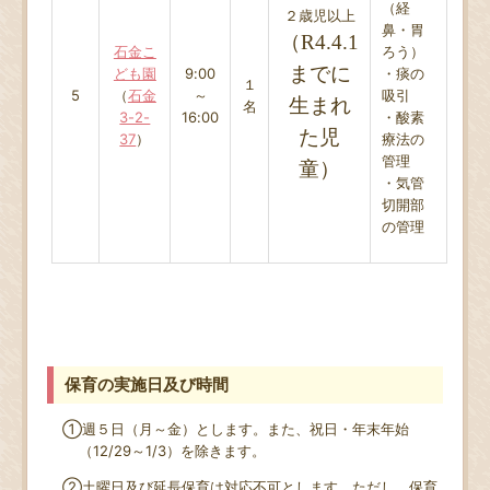
（経
２歳児以上
鼻・胃
（R4.4.1
石金こ
ろう）
までに
ども園
9:00
・痰の
１
5
（
石金
～
吸引
生まれ
名
3-2-
16:00
・酸素
た児
37
）
療法の
管理
童）
・気管
切開部
の管理
保育の実施日及び時間
①週５日（月～金）とします。また、祝日・年末年始
（
12/29
～
1/3
）を除きます。
②土曜日及び延長保育は対応不可とします。ただし、保育