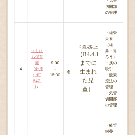
・気管
切開部
の管理
・経管
栄養
（経
２歳児以上
はりは
鼻・胃
（R4.4.1
ら保育
ろう）
までに
園
9:00
・痰の
１
4
（
針原
～
吸引
生まれ
名
中町
16:00
・酸素
た児
847-
療法の
1
）
管理
童）
・気管
切開部
の管理
・経管
栄養