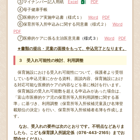
③マイナンバー記入用紙
Excel
PDF
④母子健康手帳
⑤医療的ケア実施申込書（様式１）
Word
PDF
⑥保育所等入所申込みに関する同意書（様式２）
Word
PDF
⑦医療的ケアに係る主治医意見書
（様式３
）
Word
PDF
※書類の提出・児童の面接をもって、申込完了となります。
３ 受入れ可能性の検討、利用調整
保育施設における受入れ可能性について、保護者より受領
している申込児童にかかる資料、面談内容、保育施設におけ
る対応可能な医療的ケアの内容などを基に検討を行います。
保育施設の受入れ可能数を超える申込みがあった場合は、
「富山市医療的ケア児の保育所等入所利用調整に関する基
準」に基づき、利用調整（保育所等入所候補児童及び名簿登
載順位の決定）を行い、保育所等入所候補者名簿を作成しま
す。
なお、受入れの要件は次のとおりです。不明点などありま
したら、こども保育課入所認定係（076-443-2165）までお
問合せください。