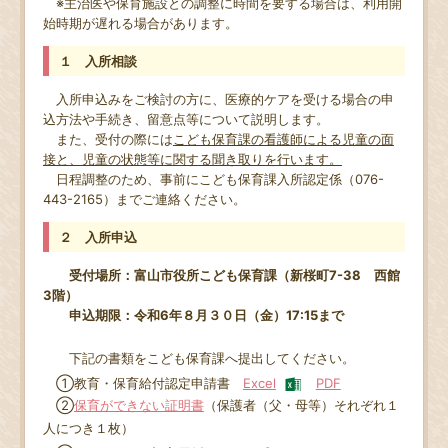
※主治医や保育施設との調整に時間を要する場合は、利用開
始時期が遅れる場合があります。
１ 入所相談
入所申込みをご検討の方に、医療的ケアを受ける場合の申
込方法や手続き、留意点等について説明します。
また、受付の際には
こども保育課の看護師による児童の面
接と、児童の状態等に関する聞き取りを行います。
日程調整のため、事前にこども保育課入所認定係（076-
443-2165）までご連絡ください。
２ 入所申込
受付場所：富山市役所こども保育課（新桜町7-38 西館
3階）
申込期限：令和6年８月３０日（金）17:15まで
下記の書類をこども保育課へ提出してください。
①教育・保育給付認定申請書
Excel
PDF
②
保育ができない証明書
（保護者（父・母等）それぞれ１
人につき１枚）