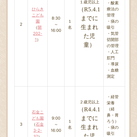
１歳児以上
・酸素
（R5.4.1
ひらき
療法の
こども
管理
までに
8:30
園
１
・痰の
2
～
生まれ
（
開
名
吸引
16:00
202-
・気管
た児
1
）
切開部
童）
の管理
・人工
肛門
・導尿
・血糖
測定
・経管
２歳児以上
栄養
（R4.4.1
（経
石金こ
鼻・胃
までに
ども園
9:00
１
ろう）
3
（
石金
～
生まれ
名
・痰の
3-2-
16:00
吸引
た児
37
）