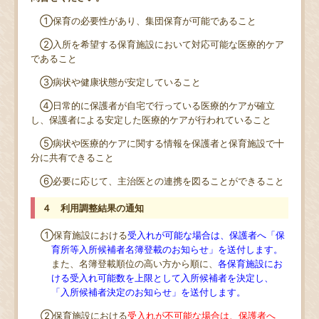
①保育の必要性があり、集団保育が可能であること
②入所を希望する保育施設において対応可能な医療的ケア
であること
③病状や健康状態が安定していること
④日常的に保護者が自宅で行っている医療的ケアが確立
し、保護者による安定した医療的ケアが行われていること
⑤病状や医療的ケアに関する情報を保護者と保育施設で十
分に共有できること
⑥必要に応じて、主治医との連携を図ることができること
４ 利用調整結果の通知
①保育施設における
受入れが可能な場合は、保護者へ「保
育所等入所候補者名簿登載のお知らせ」を送付します。
また、名簿登載順位の高い方から順に、
各保育施設にお
ける受入れ可能数を上限として入所候補者を決定し、
「入所候補者決定のお知らせ」を送付します。
②保育施設における
受入れが不可能な場合は、保護者へ