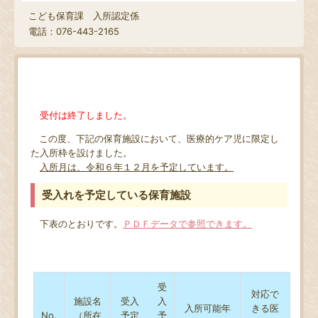
こども保育課 入所認定係
電話：076-443-2165
受付は終了しました。
この度、下記の保育施設において、医療的ケア児に限定し
た入所枠を設けました。
入所月は、令和６年１２月を予定しています。
受入れを予定している保育施設
下表のとおりです。
ＰＤＦデータで参照できます。
受
対応で
施設名
受入
入
入所可能年
きる医
No.
（所在
予定
予