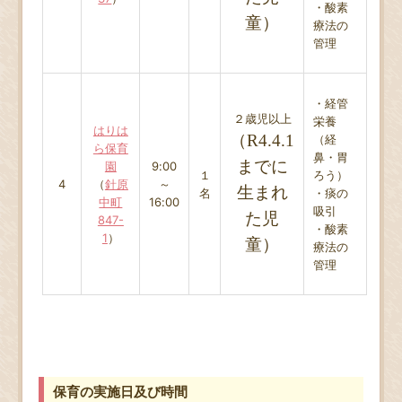
・酸素
童）
療法の
管理
・経管
２歳児以上
栄養
はりは
（R4.4.1
（経
ら保育
鼻・胃
までに
園
9:00
１
ろう）
4
（
針原
～
生まれ
名
・痰の
中町
16:00
吸引
た児
847-
・酸素
1
）
童）
療法の
管理
保育の実施日及び時間