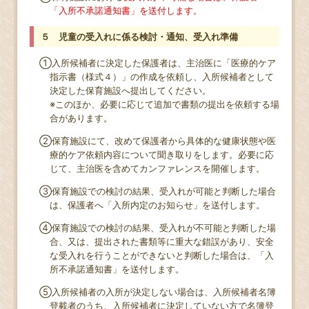
「入所不承諾通知書」を送付します。
５ 児童の受入れに係る検討・通知、受入れ準備
①入所候補者に決定した保護者は、主治医に「医療的ケア
指示書（様式４）」の作成を依頼し、入所候補者として
決定した保育施設へ提出してください。
※このほか、必要に応じて追加で書類の提出を依頼する場
合があります。
②保育施設にて、改めて保護者から具体的な健康状態や医
療的ケア依頼内容について聞き取りをします。必要に応
じて、主治医を含めてカンファレンスを開催します。
③保育施設での検討の結果、受入れが可能と判断した場合
は、保護者へ「入所内定のお知らせ」を送付します。
④保育施設での検討の結果、受入れが不可能と判断した場
合、又は、提出された書類等に重大な錯誤があり、安全
な受入れを行うことができないと判断した場合は、「入
所不承諾通知書」を送付します。
⑤入所候補者の入所が決定しない場合は、入所候補者名簿
登載者のうち、入所候補者に決定していない方で名簿登