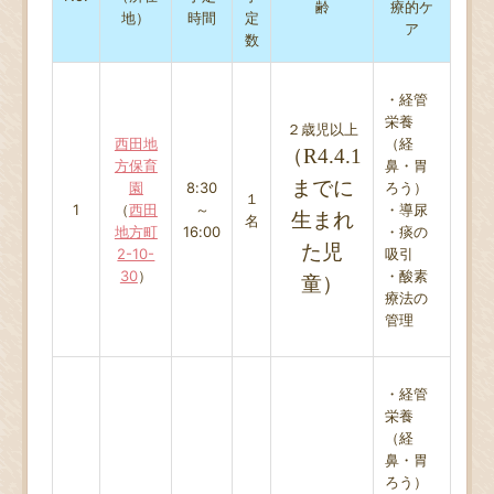
齢
療的ケ
地）
時間
定
ア
数
・経管
栄養
２歳児以上
西田地
（経
（R4.4.1
方保育
鼻・胃
までに
園
8:30
ろう）
１
1
（
西田
～
・導尿
生まれ
名
地方町
16:00
・痰の
た児
2-10-
吸引
30
）
・酸素
童）
療法の
管理
・経管
栄養
（経
鼻・胃
ろう）